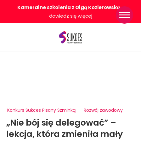
Kameralne szkolenia z Olgą Kozierowską
-
Strona główna
dowiedz się więcej
Konkurs Sukces
Pisany Szminką
Sklep
Wsparcie dla
Ciebie
O nas
Współpracujemy
WłączeniPlus
Konkurs Sukces Pisany Szminką
Rozwój zawodowy
„Nie bój się delegować” –
lekcja, która zmieniła mały