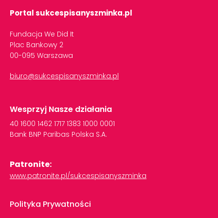
Portal sukcespisanyszminka.pl
Fundacja We Did It
Plac Bankowy 2
00-095 Warszawa
biuro@sukcespisanyszminka.pl
Wesprzyj Nasze działania
40
1600
1462
1717
1383
1000
0001
Bank
BNP
Paribas
Polska
S.A.
Patronite:
www.patronite.pl/sukcespisanyszminka
Polityka Prywatności