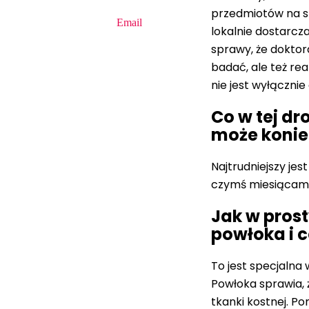
przedmiotów na st
Email
lokalnie dostarcz
sprawy, że doktor
badać, ale też rea
nie jest wyłączni
Co w tej dr
może konie
Najtrudniejszy je
czymś miesiącami,
Jak w pros
powłoka i 
To jest specjalna
Powłoka sprawia, ż
tkanki kostnej. P