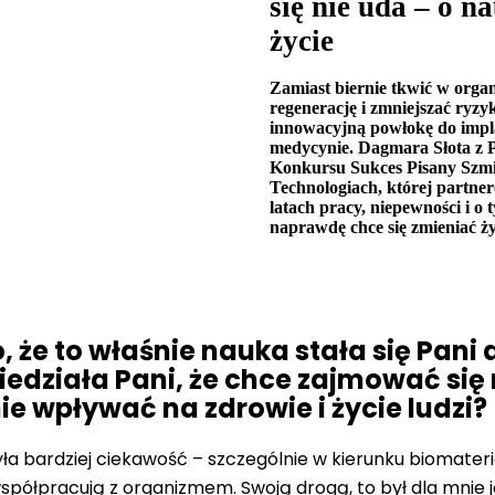
się nie uda – o n
życie
Zamiast biernie tkwić w organ
regenerację i zmniejszać ryz
innowacyjną powłokę do impla
medycynie. Dagmara Słota z Po
Konkursu Sukces Pisany Szm
Technologiach, której partne
latach pracy, niepewności i o
naprawdę chce się zmieniać życ
, że to właśnie nauka stała się Pani
edziała Pani, że chce zajmować się 
e wpływać na zdrowie i życie ludzi?
ła bardziej ciekawość – szczególnie w kierunku biomater
współpracują z organizmem. Swoją drogą, to był dla mnie 