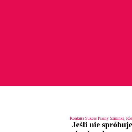
Konkurs Sukces Pisany Szminką
Ro
Jeśli nie spróbu