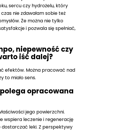
u, sercu czy hydrożelu, który
 czas nie zdawałam sobie też
omysłów. Że można nie tylko
atysfakcje i pozwala się spełniać,
Tempo, niepewność czy
rto iść dalej?
idać efektów. Można pracować nad
y to miało sens.
m polega opracowana
łaściwości jego powierzchni.
ie wspiera leczenie i regenerację
 dostarczać leki. Z perspektywy