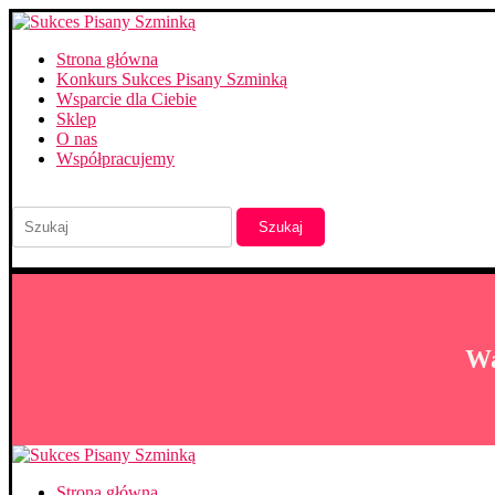
Strona główna
Konkurs Sukces Pisany Szminką
Wsparcie dla Ciebie
Sklep
O nas
Współpracujemy
Szukaj
Wa
Strona główna