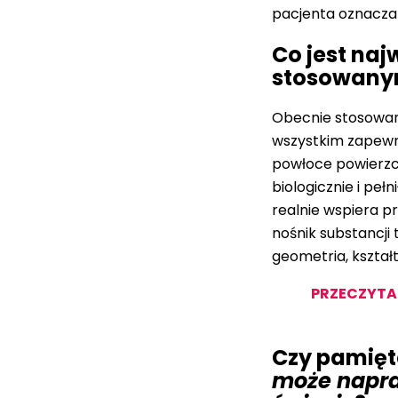
pacjenta oznacza 
Co jest naj
stosowany
Obecnie stosowane
wszystkim zapewni
powłoce powierzch
biologicznie i pełn
realnie wspiera p
nośnik substancj
geometria, kształ
PRZECZYTAJ 
Czy pamięt
może napra