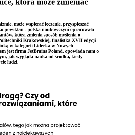
auce, która może zmieniać
izmie, może wspierać leczenie, przyspieszać
yko powikłań - polska naukowczyni opracowała
ntów, która zmienia sposób myślenia o
litechniki Krakowskiej, finalistka XVII edycji
inką w kategorii Liderka w Nowych
rem jest firma JetBrains Poland, opowiada nam o
 tym, jak wygląda nauka od środka, kiedy
ie ludzi.
 drogą? Czy od
rozwiązaniami, które
iałów, tego jak można projektować
jeden z najciekawszych