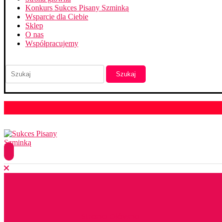
Konkurs Sukces Pisany Szminką
Wsparcie dla Ciebie
Sklep
O nas
Współpracujemy
Szukaj
Strona Główna