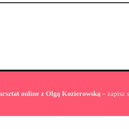
rsztat online z Olgą Kozierowską
– zapisz s