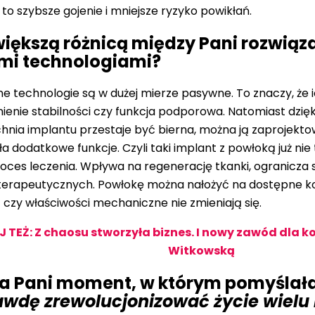
to szybsze gojenie i mniejsze ryzyko powikłań.
większą różnicą między Pani rozwią
mi technologiami?
 technologie są w dużej mierze pasywne. To znaczy, że 
enie stabilności czy funkcja podporowa. Natomiast dzię
nia implantu przestaje być bierna, można ją zaprojekto
iła dodatkowe funkcje. Czyli taki implant z powłoką już nie 
roces leczenia. Wpływa na regenerację tkanki, ogranicza s
i terapeutycznych. Powłokę można nałożyć na dostępne k
t czy właściwości mechaniczne nie zmieniają się.
TEŻ: Z chaosu stworzyła biznes. I nowy zawód dla k
Witkowską
a Pani moment, w którym pomyślał
wdę zrewolucjonizować życie wielu 