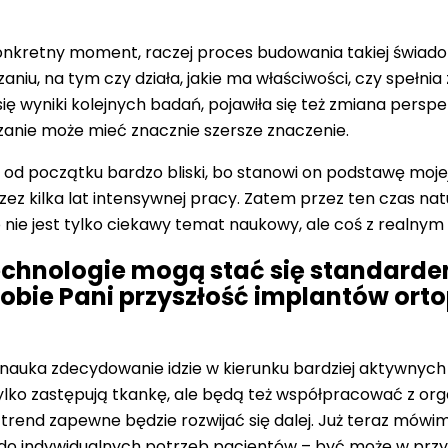
konkretny moment, raczej proces budowania takiej świado
iu, na tym czy działa, jakie ma właściwości, czy spełnia 
ię wyniki kolejnych badań, pojawiła się też zmiana perspek
ązanie może mieć znacznie szersze znaczenie.
i od początku bardzo bliski, bo stanowi on podstawę mojej
ez kilka lat intensywnej pracy. Zatem przez ten czas natu
o nie jest tylko ciekawy temat naukowy, ale coś z realny
technologie mogą stać się standard
obie Pani przyszłość implantów ort
 nauka zdecydowanie idzie w kierunku bardziej aktywnych i
 tylko zastępują tkankę, ale będą też współpracować z 
 trend zapewne będzie rozwijać się dalej. Już teraz mówim
 do indywidualnych potrzeb pacjentów – być może w przy