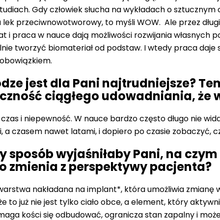
udiach. Gdy człowiek słucha na wykładach o sztucznym ok
a lek przeciwnowotworowy, to myśli WOW. Ale przez długi
at i praca w nauce dają możliwości rozwijania własnych p
lnie tworzyć biomateriał od podstaw. I wtedy praca daje s
e obowiązkiem.
odze jest dla Pani najtrudniejsze? 
czność ciągłego udowadniania, że wa
st czas i niepewność. W nauce bardzo często długo nie w
 a czasem nawet latami, i dopiero po czasie zobaczyć, cz
ty sposób wyjaśniłaby Pani, na czy
co zmienia z perspektywy pacjenta?
 warstwa nakładana na implant*, która umożliwia zmianę w
e to już nie jest tylko ciało obce, a element, który aktywn
omaga kości się odbudować, ogranicza stan zapalny i może