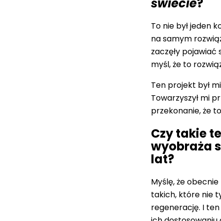
świecie
?
To nie był jeden 
na samym rozwiązan
zaczęły pojawiać s
myśl, że to rozwi
Ten projekt był m
Towarzyszył mi prz
przekonanie, że t
Czy takie 
wyobraża s
lat?
Myślę, że obecnie
takich, które nie
regenerację. I ten
ich dostosowaniu