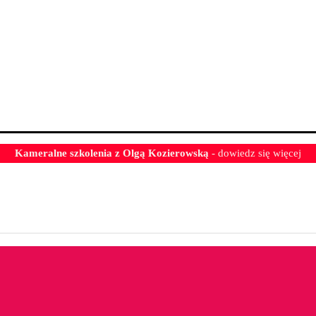
Kameralne szkolenia z Olgą Kozierowską
- dowiedz się więcej