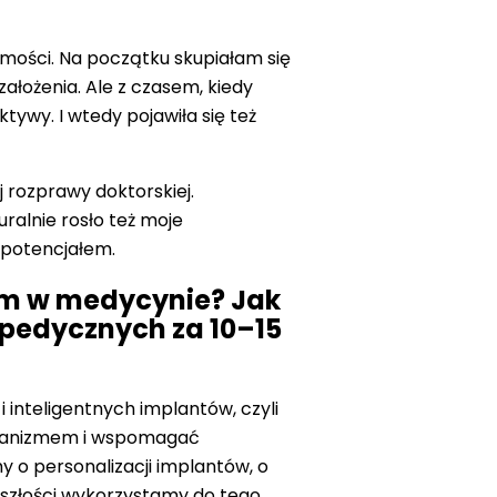
mości. Na początku skupiałam się
założenia. Ale z czasem, kiedy
tywy. I wtedy pojawiła się też
 rozprawy doktorskiej.
ralnie rosło też moje
m potencjałem.
em w medycynie? Jak
opedycznych za 10–15
 inteligentnych implantów, czyli
organizmem i wspomagać
y o personalizacji implantów, o
szłości wykorzystamy do tego