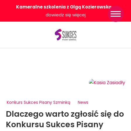
Kameralne szkolenia z Olgą Kozierowską
-
Strona główna
dowiedz się więcej
Konkurs Sukces
Pisany Szminką
Sklep
Wsparcie dla
Ciebie
O nas
Współpracujemy
WłączeniPlus
Konkurs Sukces Pisany Szminką
News
Dlaczego warto zgłosić się do
Konkursu Sukces Pisany