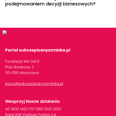
podejmowaniem decyzji biznesowych?
Portal sukcespisanyszminka.pl
Fundacja We Did It
Plac Bankowy 2
00-095 Warszawa
biuro@sukcespisanyszminka.pl
Wesprzyj Nasze działania
40
1600
1462
1717
1383
1000
0001
Bank
BNP
Paribas
Polska
S.A.