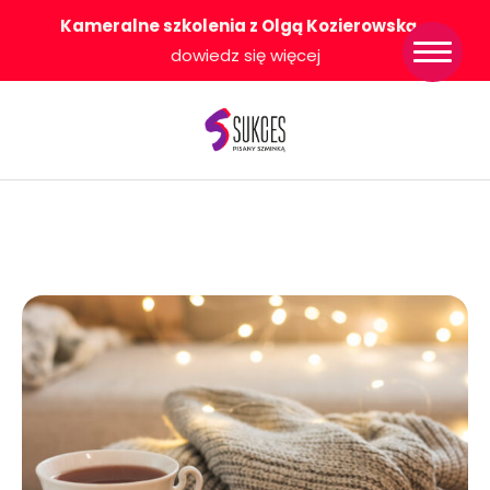
Kameralne szkolenia z Olgą Kozierowską
-
Strona główna
dowiedz się więcej
Konkurs Sukces
Pisany Szminką
Sklep
Wsparcie dla
Ciebie
O nas
Współpracujemy
WłączeniPlus