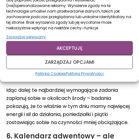
aby poprawić jakość przeglądania i wyświetlać
W grudniu warto planować pracę mając na
(nie)spersonalizowane reklamy. Wyrażenie zgody na te
technologie umożliwi nam przetwarzanie danych, takich jak
uwadze specyfikę przedświątecznego czasu oraz
zachowanie podczas przeglądania lub unikalne identyfikatory na
własną energię. To nie jest idealny moment na
tej stronie. Brak wyrażenia zgody lub jej wycofanie może
rozkręcanie nowego projektu, bo Twoja głowa, jak i
niekorzystnie wpłynąć na niektóre cechy i funkcje.
głowy wielu z nas, krąży gdzieś pomiędzy
Zarządzaj serwisami
sklepowymi półkami, wśród dylematów
AKCEPTUJĘ
prezentowych i kolorowych bombek. Dlatego
warto zadania największego kalibru odhaczyć na
ZARZĄDZAJ OPCJAMI
samym początku miesiąca, zostawiając sobie na
Polityka Cookies
Polityka Prywatności
czas bliżej Świąt zajęcia mniej absorbujące.
Idąc dalej: te najbardziej wymagające zadania
zaplanuj sobie w okolicach środy – badania
pokazują, że to właśnie w tym dniu mamy najwięcej
energii i sił do działania, poniedziałki i piątki
zostawiając sobie na czynności mniej obciążające.
6. Kalendarz adwentowy – ale