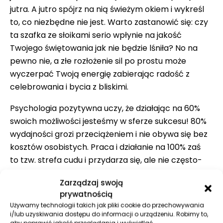
jutra. A jutro spójrz na nią świeżym okiem i wykreśl
to, co niezbędne nie jest. Warto zastanowić się: czy
ta szafka ze słoikami serio wpłynie na jakość
Twojego świętowania jak nie będzie lśniła? No na
pewno nie, a złe rozłożenie sil po prostu może
wyczerpać Twoją energię zabierając radość z
celebrowania i bycia z bliskimi.
Psychologia pozytywna uczy, że działając na 60%
swoich możliwości jesteśmy w sferze sukcesu! 80%
wydajności grozi przeciążeniem i nie obywa się bez
kosztów osobistych. Praca i działanie na 100% zaś
to tzw. strefa cudu i przydarza się, ale nie często-
tak to już z cudami bywa. No to popatrz na listę
Zarządzaj swoją
zadań jeszcze raz. I nie przekraczaj tych 80%!
prywatnością
5. W pracy intensywność malejąca
Używamy technologii takich jak pliki cookie do przechowywania
i/lub uzyskiwania dostępu do informacji o urządzeniu. Robimy to,