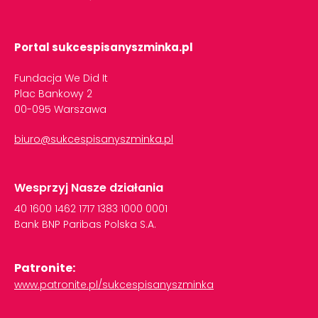
Portal sukcespisanyszminka.pl
Fundacja We Did It
Plac Bankowy 2
00-095 Warszawa
biuro@sukcespisanyszminka.pl
Wesprzyj Nasze działania
40
1600
1462
1717
1383
1000
0001
Bank
BNP
Paribas
Polska
S.A.
Patronite:
www.patronite.pl/sukcespisanyszminka