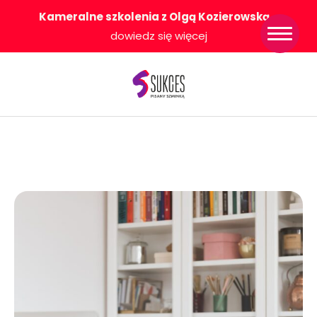
Kameralne szkolenia z Olgą Kozierowską
-
Strona główna
dowiedz się więcej
Konkurs Sukces
Pisany Szminką
Sklep
Wsparcie dla
Ciebie
O nas
Współpracujemy
WłączeniPlus