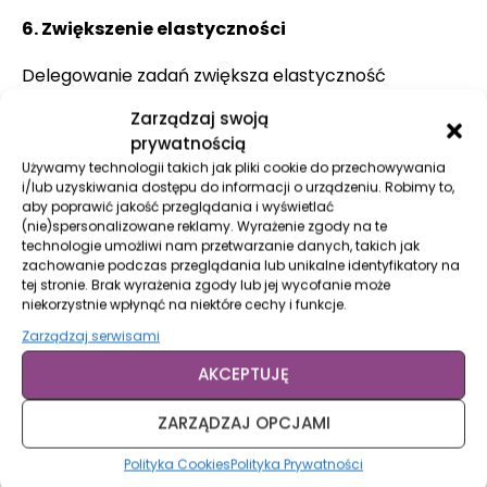
6. Zwiększenie elastyczności
Delegowanie zadań zwiększa elastyczność
organizacji, ponieważ więcej osób jest w stanie
Zarządzaj swoją
przejąć różne role i obowiązki w razie potrzeby.
prywatnością
Bardzo prostym przykładem jest sytuacja, kiedy
Używamy technologii takich jak pliki cookie do przechowywania
właściciel firmy lub jedna osoba z zespołu idzie na
i/lub uzyskiwania dostępu do informacji o urządzeniu. Robimy to,
aby poprawić jakość przeglądania i wyświetlać
urlop lub zachoruje, w tym czasie firma nie stoi w
(nie)spersonalizowane reklamy. Wyrażenie zgody na te
miejscu, a sprawy nie zaczynają się gromadzić w
technologie umożliwi nam przetwarzanie danych, takich jak
zachowanie podczas przeglądania lub unikalne identyfikatory na
oczekiwaniu na powrót lidera lub pracownika, tylko
tej stronie. Brak wyrażenia zgody lub jej wycofanie może
zespół z dobrze oddelegowanymi zadaniami może
niekorzystnie wpłynąć na niektóre cechy i funkcje.
na bieżąco realizować zadania oraz pracować nad
Zarządzaj serwisami
rozwojem projektów w firmie.
AKCEPTUJĘ
7. Efektywne zarządzanie zmianą
ZARZĄDZAJ OPCJAMI
Jedną z częstych obaw właścicieli firm związanych
Polityka Cookies
Polityka Prywatności
np. z wdrażaniem automatyzacji jest właśnie