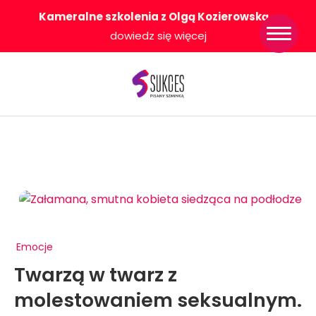
Kameralne szkolenia z Olgą Kozierowską
-
Strona główna
dowiedz się więcej
Konkurs Sukces
Pisany Szminką
Sklep
Wsparcie dla
Ciebie
O nas
Współpracujemy
WłączeniPlus
Emocje
Twarzą w twarz z
molestowaniem seksualnym.