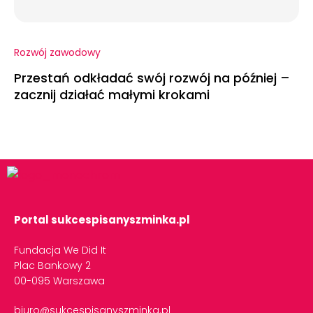
Rozwój zawodowy
Przestań odkładać swój rozwój na później –
zacznij działać małymi krokami
Portal sukcespisanyszminka.pl
Fundacja We Did It
Plac Bankowy 2
00-095 Warszawa
biuro@sukcespisanyszminka.pl