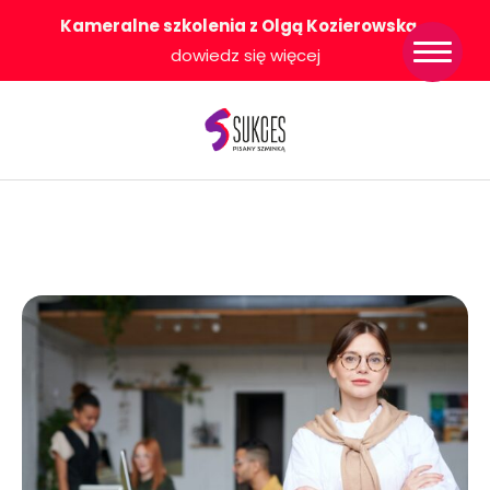
Kameralne szkolenia z Olgą Kozierowską
-
Strona główna
dowiedz się więcej
Konkurs Sukces
Pisany Szminką
Sklep
Wsparcie dla
Ciebie
O nas
Współpracujemy
WłączeniPlus