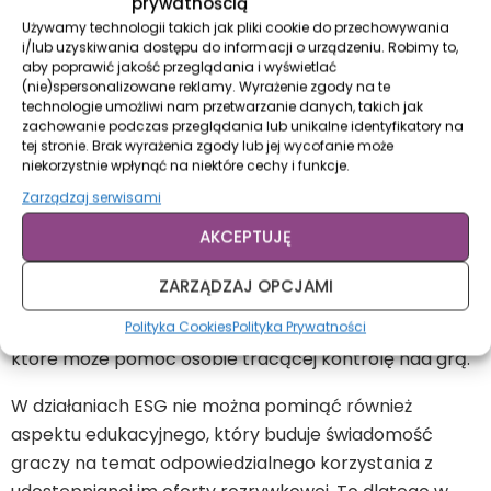
prywatnością
co do skali swojego zaangażowania, zawsze mogą
Używamy technologii takich jak pliki cookie do przechowywania
także skorzystać z autotestu, który podpowiada im,
i/lub uzyskiwania dostępu do informacji o urządzeniu. Robimy to,
aby poprawić jakość przeglądania i wyświetlać
czy mają problem z kontrolowaniem gry. Jeśli tak
(nie)spersonalizowane reklamy. Wyrażenie zgody na te
rzeczywiście jest, Totalizator Sportowy udostępnia
technologie umożliwi nam przetwarzanie danych, takich jak
zachowanie podczas przeglądania lub unikalne identyfikatory na
swoim graczom możliwość zawieszenia aktywności
tej stronie. Brak wyrażenia zgody lub jej wycofanie może
lub trwalsze rozwiązanie – samowykluczenie z gry,
niekorzystnie wpłynąć na niektóre cechy i funkcje.
zaś osobom, które mają przejawy grania
Zarządzaj serwisami
problemowego, udostępnia mapę placówek
AKCEPTUJĘ
udzielających pomocy w tym zakresie. Ponadto
klientom Totalizatora Sportowego oferowana jest
ZARZĄDZAJ OPCJAMI
możliwość skorzystania z bezpłatnego, anonimowego
Polityka Cookies
Polityka Prywatności
czatu z psychologiem. To dyskretne rozwiązanie,
które może pomóc osobie tracącej kontrolę nad grą.
W działaniach ESG nie można pominąć również
aspektu edukacyjnego, który buduje świadomość
graczy na temat odpowiedzialnego korzystania z