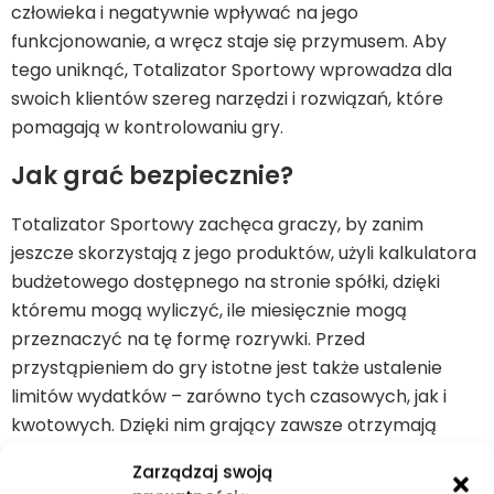
człowieka i negatywnie wpływać na jego
funkcjonowanie, a wręcz staje się przymusem. Aby
tego uniknąć, Totalizator Sportowy wprowadza dla
swoich klientów szereg narzędzi i rozwiązań, które
pomagają w kontrolowaniu gry.
Jak grać bezpiecznie?
Totalizator Sportowy zachęca graczy, by zanim
jeszcze skorzystają z jego produktów, użyli kalkulatora
budżetowego dostępnego na stronie spółki, dzięki
któremu mogą wyliczyć, ile miesięcznie mogą
przeznaczyć na tę formę rozrywki. Przed
przystąpieniem do gry istotne jest także ustalenie
limitów wydatków – zarówno tych czasowych, jak i
kwotowych. Dzięki nim grający zawsze otrzymają
jasny sygnał, gdy ich udział w grze będzie większy, niż
Zarządzaj swoją
założyli sobie na początku. Jeśli zaś mają wątpliwości