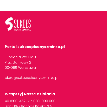
Portal sukcespisanyszminka.pl
Fundacja We Did It
Plac Bankowy 2
00-095 Warszawa
biuro@sukcespisanyszminka.pl
Wesprzyj Nasze działania
40
1600
1462
1717
1383
1000
0001
Bank
BNP
Paribas
Polska
S.A.