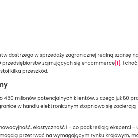
rstw dostrzega w sprzedaży zagranicznej realną szansę na 
 przedsiębiorstw zajmujących się e-commerce
[1]
. I cho
toi kilka przeszkód.
amy
o 450 milionów potencjalnych klientów, z czego już 80 pro
anice w handlu elektronicznym stopniowo się zacierają – i
nowacyjność, elastyczność i – co podkreślają eksperci –
pomagają przetrwać na wymagającym rynku krajowym, mog