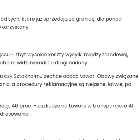
ód tych, które już sprzedają za granicę, dla ponad
ykorzystany.
scu – zbyt wysokie koszty wysyłki międzynarodowej,
blem widzi niemal co drugi badany.
adrytu czy Sztokholmu zechce oddać towar. Obawy związane
ranic, a procedury reklamacyjne są niejasne, łatwiej po
cji, 46 proc. – uszkodzenia towaru w transporcie, a 41
adresowania.