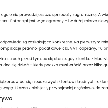
ogóle nie prowadzi jeszcze sprzedaży zagranicznej. A wśr
nu. Potencjał jest więc ogromny – i w dużej mierze niew
 odpowiedzi są zaskakująco konkretne. Na pierwszym miej
omplikacje prawno-podatkowe: cła, VAT, odprawy. Tu pro
udzka: strach przed tym, co się stanie, gdy klientka z M
trudno się dziwić – kiedy paczka musi wrócić przez kilka g
biorców boi się nieuczciwych klientów i trudnych reklama
wagę. I każda z nich jest, przynajmniej częściowo, do za
grywa