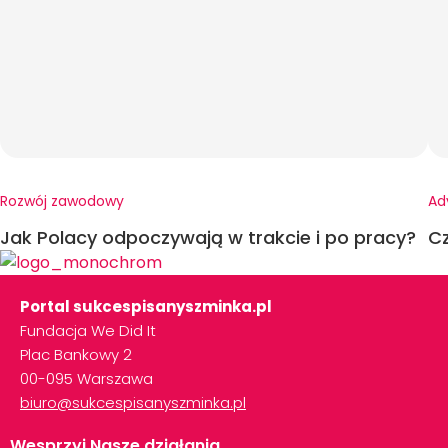
Rozwój zawodowy
Ad
Jak Polacy odpoczywają w trakcie i po pracy?
C
Portal sukcespisanyszminka.pl
Fundacja We Did It
Plac Bankowy 2
00-095 Warszawa
biuro@sukcespisanyszminka.pl
Wesprzyj Nasze działania