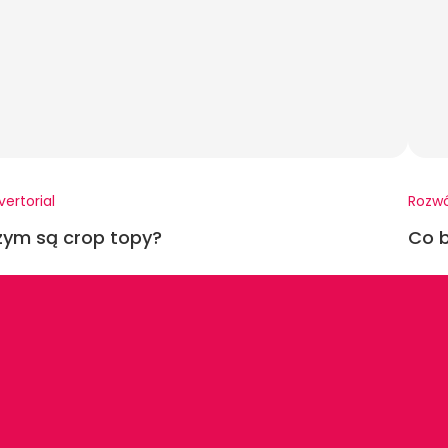
vertorial
Rozw
zym są crop topy?
Co b