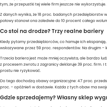
tym, że przepustki tej wiele firm jeszcze nie wykorzystuje.
Z danych wynika, że 18 proc. badanych przedsiębiorstw w 
połowy stanowi ona zaledwie do 10 procent całego wolume
Co stoi na drodze? Trzy realne bariery
Kiedy pytamy przedsiębiorców, co hamuje ich ekspansję,
wskazywane przez 59 proc. respondentów. Na drugim – k
Trzecia bariera jest może mniej oczywista, ale bardzo l
z procesem zwrotu z zagranicy deklaruje 39 proc. firm. I 
prostu nie ryzykować.
Do tego dochodzą obawy organizacyjne: 47 proc. przedsię
proc. – opóźnień w dostawie. Każda z tych obaw ma swoją 
Gdzie sprzedajemy? Własny sklep wy