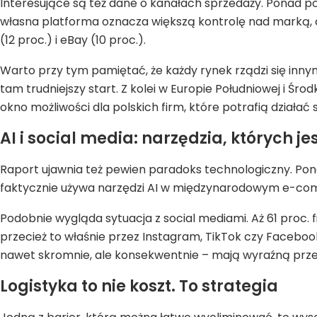
Interesujące są też dane o kanałach sprzedaży. Ponad p
własna platforma oznacza większą kontrolę nad marką, ce
(12 proc.) i eBay (10 proc.).
Warto przy tym pamiętać, że każdy rynek rządzi się inn
tam trudniejszy start. Z kolei w Europie Południowej i Ś
okno możliwości dla polskich firm, które potrafią działać 
AI i social media: narzędzia, których 
Raport ujawnia też pewien paradoks technologiczny. Pon
faktycznie używa narzędzi AI w międzynarodowym e-com
Podobnie wygląda sytuacja z social mediami. Aż 61 proc
przecież to właśnie przez Instagram, TikTok czy Faceboo
nawet skromnie, ale konsekwentnie – mają wyraźną prze
Logistyka to nie koszt. To strategia