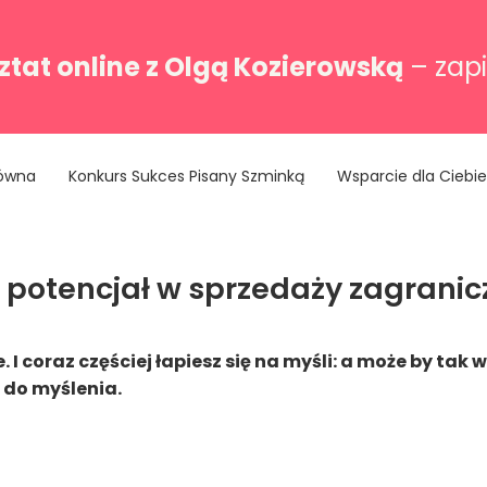
tat online z Olgą Kozierowską
– zapi
łówna
Konkurs Sukces Pisany Szminką
Wsparcie dla Ciebie
 potencjał w sprzedaży zagranicz
 I coraz częściej łapiesz się na myśli: a może by ta
ą do myślenia.