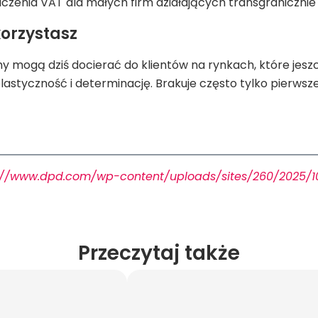
iczenia VAT dla małych firm działających transgranicznie
korzystasz
rmy mogą dziś docierać do klientów na rynkach, które je
astyczność i determinację. Brakuje często tylko pierwszeg
://www.dpd.com/wp-content/uploads/sites/260/2025/1
Przeczytaj także