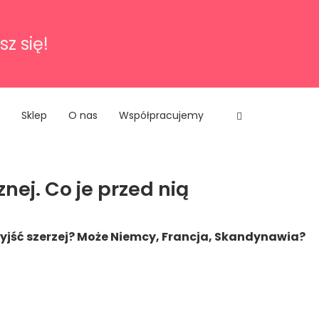
sz się!
Sklep
O nas
Współpracujemy
nej. Co je przed nią
k wyjść szerzej? Może Niemcy, Francja, Skandynawia?