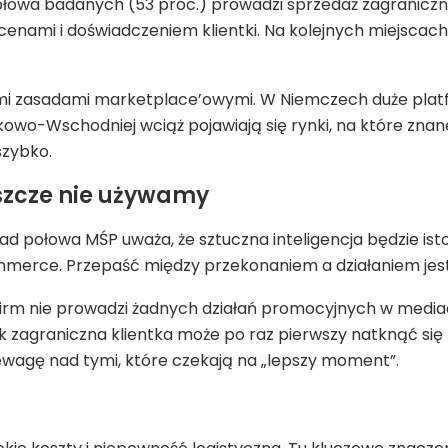
ołowa badanych (53 proc.) prowadzi sprzedaż zagraniczn
nami i doświadczeniem klientki. Na kolejnych miejscach 
ymi zasadami marketplace’owymi. W Niemczech duże platf
rodkowo-Wschodniej wciąż pojawiają się rynki, na które z
szybko.
jeszcze nie używamy
ad połowa MŚP uważa, że sztuczna inteligencja będzie i
merce. Przepaść między przekonaniem a działaniem jest
. firm nie prowadzi żadnych działań promocyjnych w med
k zagraniczna klientka może po raz pierwszy natknąć się 
wagę nad tymi, które czekają na „lepszy moment”.