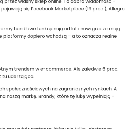
ą przez własny sklep online. To dobra wiadomość –
pojawiają się Facebook Marketplace (13 proc.), Allegro
ormy handlowe funkcjonują od lat i nowi gracze mają
nane platformy dopiero wchodzą – a to oznacza realne
stotnym trendem w e-commerce. Ale zaledwie 6 proc.
 tu uderzająca.
iach społecznościowych na zagranicznych rynkach. A
na naszą markę. Brandy, które tę lukę wypełniają –