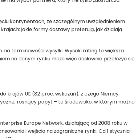
nie ma wybór partnera, który nie tylko „dostarcza
 pięciu kontynentach, ze szczególnym uwzględnieniem
ajach: jakie formy dostawy preferują, jak działają
 na terminowości wysyłki. Wysoki rating to większa
niem na danym rynku może więc dosłownie przełożyć się
do krajów UE (82 proc. wskazań), z czego Niemcy,
istyczne, rosnący popyt – to środowisko, w którym można
Enterprise Europe Network, działającą od 2008 roku w
nsowania i wejścia na zagraniczne rynki. Od 1 stycznia