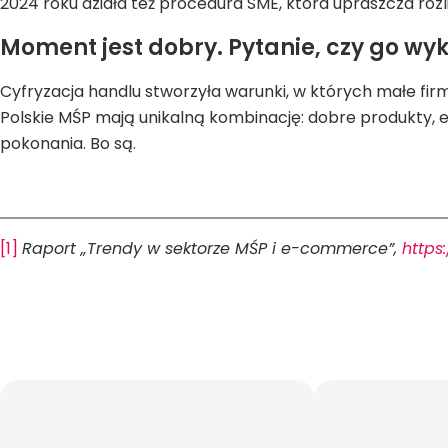
2024 roku działa też procedura SME, która upraszcza rozl
Moment jest dobry. Pytanie, czy go wy
Cyfryzacja handlu stworzyła warunki, w których małe fi
Polskie MŚP mają unikalną kombinację: dobre produkty, el
pokonania. Bo są.
[1]
Raport „Trendy w sektorze MŚP i e-commerce”,
https