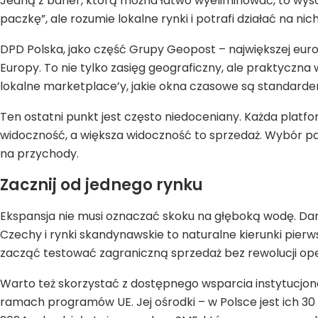
Jedną z barier, którą można łatwo wyeliminować, to wyso
paczkę”, ale rozumie lokalne rynki i potrafi działać na nic
DPD Polska, jako część Grupy Geopost – największej euro
Europy. To nie tylko zasięg geograficzny, ale praktyczn
lokalne marketplace’y, jakie okna czasowe są standard
Ten ostatni punkt jest często niedoceniany. Każda platf
widoczność, a większa widoczność to sprzedaż. Wybór pa
na przychody.
Zacznij od jednego rynku
Ekspansja nie musi oznaczać skoku na głęboką wodę. Dan
Czechy i rynki skandynawskie to naturalne kierunki pier
zacząć testować zagraniczną sprzedaż bez rewolucji ope
Warto też skorzystać z dostępnego wsparcia instytucjona
ramach programów UE. Jej ośrodki – w Polsce jest ich 30 