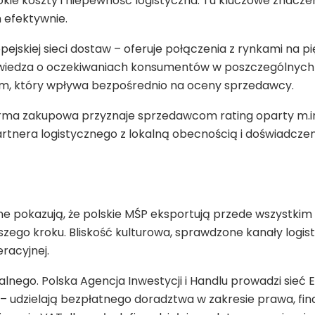
kie koszty i niepewność logistyczna. Tu kluczowe znacze
h efektywnie.
pejskiej sieci dostaw – oferuje połączenia z rynkami na
a wiedza o oczekiwaniach konsumentów w poszczególnych kr
em, który wpływa bezpośrednio na oceny sprzedawcy.
orma zakupowa przyznaje sprzedawcom rating oparty m.in.
rtnera logistycznego z lokalną obecnością i doświadcze
e pokazują, że polskie MŚP eksportują przede wszystkim 
wszego kroku. Bliskość kulturowa, sprawdzone kanały log
racyjnej.
lnego. Polska Agencja Inwestycji i Handlu prowadzi sieć 
– udzielają bezpłatnego doradztwa w zakresie prawa, fina