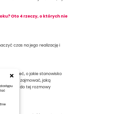
u? Oto 4 rzeczy, o których nie
czyć czas na jego realizację i
aś wiedzieć, o jakie stanowisko
kładnie się zajmować, jaką
 dostępu
chcesz się do tej rozmowy
tlać
tnie