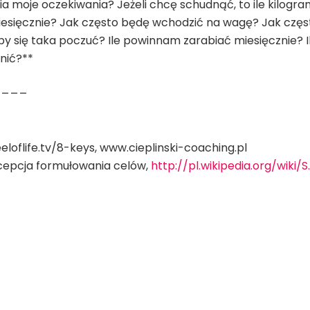
a moje oczekiwania? Jeżeli chcę schudnąć, to ile kilog
esięcznie? Jak często będę wchodzić na wagę? Jak częst
by się taka poczuć? Ile powinnam zarabiać miesięcznie? 
nić?**
____
eloflife.tv/8-keys, www.cieplinski-coaching.pl
oncepcja formułowania celów,
http://pl.wikipedia.org/wiki/