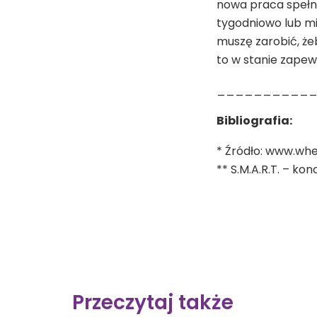
nowa praca spełni
tygodniowo lub mi
muszę zarobić, że
to w stanie zapew
__________
Bibliografia:
* Źródło: www.whe
** S.M.A.R.T. – k
Przeczytaj także