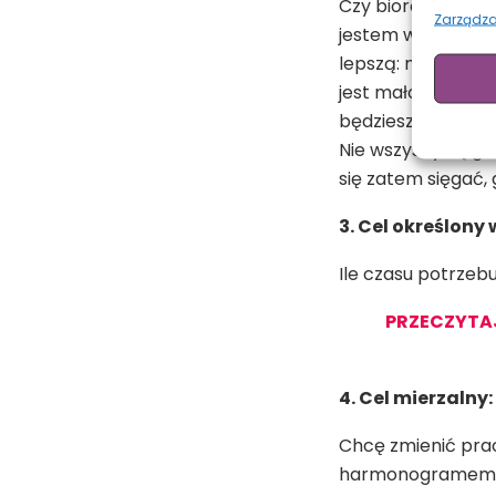
Czy biorąc pod uwa
Zarządza
jestem w stanie 
lepszą: może się o
jest mało realne. 
będziesz zarabiać 
Nie wszyscy są got
się zatem sięgać, 
3. Cel określony 
Ile czasu potrzeb
PRZECZYTAJ 
4. Cel mierzalny
Chcę zmienić prac
harmonogramem, p