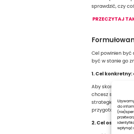
sprawdzić, czy coś
PRZECZYTAJ TAKŻ
Formułowan
Cel powinien być 
być w stanie go z
1. Cel konkretny:
Aby skonkretyzowa
chcesz się ubiegać
Używamy 
strategię chcesz 
do infor
przygotować, jak 
(nie)spe
przetwar
2. Cel osiągalny:
identyfik
wpłynąć n