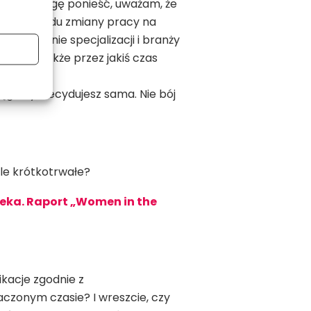
y, jakie mogę ponieść, uważam, że
o przykładu zmiany pracy na
ej zmianie specjalizacji i branży
 się, a także przez jakiś czas
iągalny, decydujesz sama. Nie bój
ele krótkotrwałe?
leka. Raport „Women in the
kacje zgodnie z
zonym czasie? I wreszcie, czy