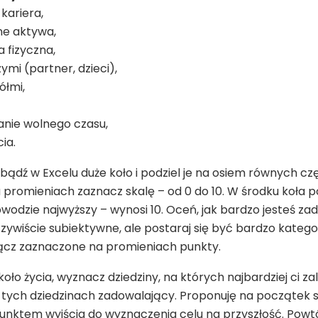
kariera,
ne aktywa,
a fizyczna,
szymi (partner, dzieci),
ółmi,
anie wolnego czasu,
ia.
bądź w Excelu duże koło i podziel je na osiem równych częś
a promieniach zaznacz skalę – od 0 do 10. W środku koła po
wodzie najwyższy – wynosi 10. Oceń, jak bardzo jesteś zad
ywiście subiektywne, ale postaraj się być bardzo katego
ącz zaznaczone na promieniach punkty.
oło życia, wyznacz dziedziny, na których najbardziej ci zal
 tych dziedzinach zadowalający. Proponuję na początek sku
punktem wyjścia do wyznaczenia celu na przyszłość. Powtór