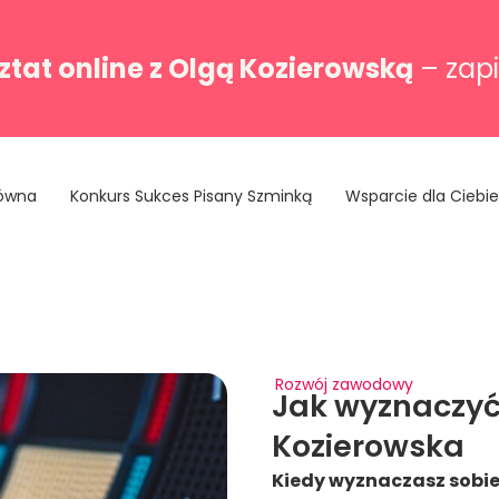
tat online z Olgą Kozierowską
– zapi
łówna
Konkurs Sukces Pisany Szminką
Wsparcie dla Ciebie
Rozwój zawodowy
Jak wyznaczyć 
Kozierowska
Kiedy wyznaczasz sobie 