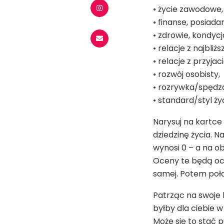
• życie zawodowe, 
• finanse, posiada
• zdrowie, kondycj
• relacje z najbliż
• relacje z przyjaci
• rozwój osobisty,
• rozrywka/spędz
• standard/styl życ
Narysuj na kartce 
dziedzinę życia. N
wynosi 0 – a na ob
Oceny te będą ocz
samej. Potem poł
Patrząc na swoje k
byłby dla ciebie w
Może się to stać 