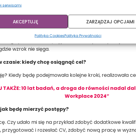
gę kwalifikacje i zasoby, jakimi dysponuję, a także koszt
j serwisami
osiągnąć cel w wyznaczonym czasie? Wracając do naszeg
kazać, że otrzymanie kierowniczego stanowiska przy zupełn
AKCEPTUJĘ
ZARZĄDZAJ OPCJAMI
Będziesz przecież musiała zaczynać od początku, doszkalać
mniej. To właśnie koszt zmiany.
Polityka Cookies
Polityka Prywatności
owi go ponieść. Pamiętaj jednak, że o tym, czy cel jest os
gdzie wzrok nie sięga.
w czasie: kiedy chcę osiągnąć cel?
uję? Kiedy będę podejmowała kolejne kroki, realizowała c
TAKŻE: 10 lat badań, a droga do równości nadal da
Workplace 2024”
: jak będę mierzyć postępy?
ę. Czy udało mi się na przykład zdobyć dodatkowe kwalifi
rzygotować i rozesłać CV, zdobyć nową pracę w wyznac