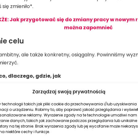
 się zmieniło*.
E: Jak przygotować się do zmiany pracy w nowym rok
można zapomnieć
ie celu
ambitny, ale także konkretny, osiągalny. Powinniśmy wyzna
mierzyć.
 co, dlaczego, gdzie, jak
ć cel – na przykład: chcę znaleźć lepszą pracę – powinn
Zarządzaj swoją prywatnością
, w jakiej firmie lub firmach, ile chcesz zarabiać, czym do
technologii takich jak pliki cookie do przechowywania i/lub uzyskiwania
obrać, by cię zaproszono na rozmowę kwalifikacyjną, jak 
macji o urządzeniu. Robimy to, aby poprawić jakość przeglądania i wyświe
będziesz negocjować warunki.
rsonalizowane reklamy. Wyrażenie zgody na te technologie umożliwi nam
zanie danych, takich jak zachowanie podczas przeglądania lub unikalne
atory na tej stronie. Brak wyrażenia zgody lub jej wycofanie może niekorzys
a niektóre cechy i funkcje.