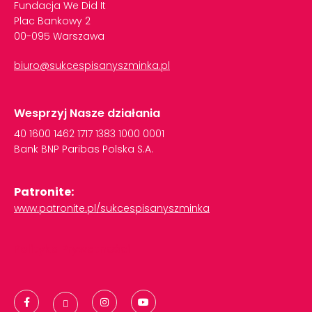
Fundacja We Did It
Plac Bankowy 2
00-095 Warszawa
biuro@sukcespisanyszminka.pl
Wesprzyj Nasze działania
40
1600
1462
1717
1383
1000
0001
Bank
BNP
Paribas
Polska
S.A.
Patronite:
www.patronite.pl/sukcespisanyszminka
Polityka Prywatności