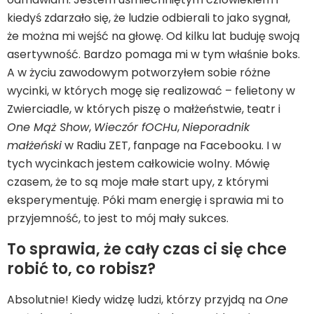
kiedyś zdarzało się, że ludzie odbierali to jako sygnał,
że można mi wejść na głowę. Od kilku lat buduję swoją
asertywność. Bardzo pomaga mi w tym właśnie boks.
A w życiu zawodowym potworzyłem sobie różne
wycinki, w których mogę się realizować – felietony w
Zwierciadle, w których piszę o małżeństwie, teatr i
One Mąż Show
,
Wieczór fOCHu
,
Nieporadnik
małżeński
w Radiu ZET, fanpage na Facebooku. I w
tych wycinkach jestem całkowicie wolny. Mówię
czasem, że to są moje małe start upy, z którymi
eksperymentuję. Póki mam energię i sprawia mi to
przyjemność, to jest to mój mały sukces.
To sprawia, że cały czas ci się chce
robić to, co robisz?
Absolutnie! Kiedy widzę ludzi, którzy przyjdą na
One