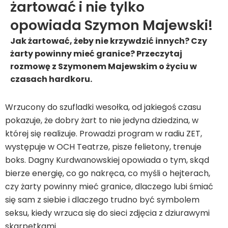
żartować i nie tylko
opowiada Szymon Majewski!
Jak żartować, żeby nie krzywdzić innych? Czy
żarty powinny mieć granice? Przeczytaj
rozmowę z Szymonem Majewskim o życiu w
czasach hardkoru.
Wrzucony do szufladki wesołka, od jakiegoś czasu
pokazuje, że dobry żart to nie jedyna dziedzina, w
której się realizuje. Prowadzi program w radiu ZET,
występuje w OCH Teatrze, pisze felietony, trenuje
boks. Dagny Kurdwanowskiej opowiada o tym, skąd
bierze energię, co go nakręca, co myśli o hejterach,
czy żarty powinny mieć granice, dlaczego lubi śmiać
się sam z siebie i dlaczego trudno być symbolem
seksu, kiedy wrzuca się do sieci zdjęcia z dziurawymi
skarpetkami.