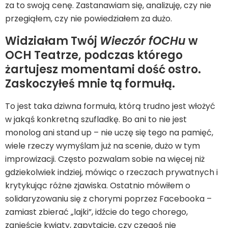
za to swoją cenę. Zastanawiam się, analizuję, czy nie
przegiąłem, czy nie powiedziałem za dużo.
Widziałam Twój
Wieczór fOCHu
w
OCH Teatrze, podczas którego
żartujesz momentami dość ostro.
Zaskoczyłeś mnie tą formułą.
To jest taka dziwna formuła, którą trudno jest włożyć
w jakąś konkretną szufladkę. Bo ani to nie jest
monolog ani stand up – nie uczę się tego na pamięć,
wiele rzeczy wymyślam już na scenie, dużo w tym
improwizacji. Często pozwalam sobie na więcej niż
gdziekolwiek indziej, mówiąc o rzeczach prywatnych i
krytykując różne zjawiska. Ostatnio mówiłem o
solidaryzowaniu się z chorymi poprzez Facebooka –
zamiast zbierać „lajki”, idźcie do tego chorego,
zanieście kwiaty, zapytajcie, czy czegoś nie