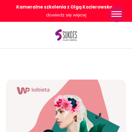
Kameralne szkolenia z Olgą Kozierowską
-
Strona główna
dowiedz się więcej
Konkurs Sukces
Pisany Szminką
Sklep
Wsparcie dla
Ciebie
O nas
Współpracujemy
WłączeniPlus