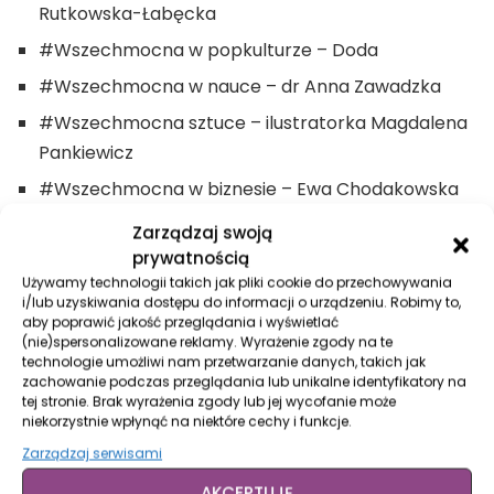
Rutkowska-Łabęcka
#Wszechmocna w popkulturze – Doda
#Wszechmocna w nauce – dr Anna Zawadzka
#Wszechmocna sztuce – ilustratorka Magdalena
Pankiewicz
#Wszechmocna w biznesie – Ewa Chodakowska
#Wszechmocna w sporcie – Iga Świątek
Zarządzaj swoją
prywatnością
#Wszechmocna w sieci – Ta Typiara, czyli
Używamy technologii takich jak pliki cookie do przechowywania
Barbara Cichocka-Mruk
i/lub uzyskiwania dostępu do informacji o urządzeniu. Robimy to,
aby poprawić jakość przeglądania i wyświetlać
#Wszechmocna dla planety – Sylwia Panek
(nie)spersonalizowane reklamy. Wyrażenie zgody na te
#Wszechmocna w dziennikarstwie – Marzena
technologie umożliwi nam przetwarzanie danych, takich jak
zachowanie podczas przeglądania lub unikalne identyfikatory na
Figiel-Strzała
tej stronie. Brak wyrażenia zgody lub jej wycofanie może
niekorzystnie wpłynąć na niektóre cechy i funkcje.
#Wszechmocne wśród kobiet – Ada
Zarządzaj serwisami
Klimaszewska
AKCEPTUJĘ