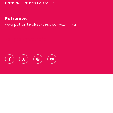
Bank
BNP
Paribas
Polska
S.A.
Patronite:
www.patronite.pl/sukcespisanyszminka
Polityka Prywatności
Copyright © 2024 | Sukces Pisany Szminką
Projekt i realizacja:
Be About Hybrid Agency