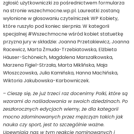
zgłosić użytkowniczki za pośrednictwem formularza
na stronie wszechmocne.wp.pl. Laureatki zostaną
wyłonione w głosowaniu czytelniczek WP Kobiety,
które ruszyło pod koniec sierpnia. W kategorii
specjalnej #Wszechmocne wśród kobiet statuetkę
przyzna jury w składzie: Joanna Przetakiewicz, Joanna
Racewicz, Marta Żmuda-Trzebiatowska, Elżbieta
Häuser-Schöneich, Magdalena Marszałkowska,
Marzena Figiel-Strzała, Marta Miklińska, Maja
Włoszczowska, Julia Kamińska, Hanna Machińska,
Wiktoria Jakubowska-Karbowniczek.
–
Cieszę się, że już trzeci raz docenimy Polki, które są
wzorami do naśladowania w swoich dziedzinach. Po
zeszłorocznych edycjach wiemy, że dla kategorii
mocno zdominowanych przez mężczyzn takich jak
nauka czy sport, jest to szczególnie ważne.
Upewniają nas w tym reakcje nominowanych i