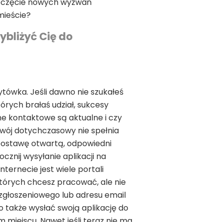
zpoczęcie nowych wyzwań
mieście?
ybliżyć Cię do
ytówka. Jeśli dawno nie szukałeś
órych brałaś udział, sukcesy
e kontaktowe są aktualne i czy
Twój dotychczasowy nie spełnia
postawę otwartą, odpowiedni
cznij wysyłanie aplikacji na
nternecie jest wiele portali
których chcesz pracować, ale nie
 zgłoszeniowego lub adresu email
o także wysłać swoją aplikację do
 miejscu. Nawet jeśli teraz nie ma