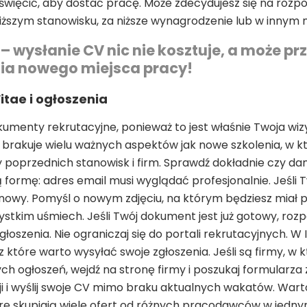
oświęcić, aby dostać pracę. Może zdecydujesz się na ro
szym stanowisku, za niższe wynagrodzenie lub w innym 
– wysłanie CV nic nie kosztuje, a może prz
nia nowego miejsca pracy!
itae i ogłoszenia
okumenty rekrutacyjne, ponieważ to jest właśnie Twoja wiz
 brakuje wielu ważnych aspektów jak nowe szkolenia, w kt
poprzednich stanowisk i firm. Sprawdź dokładnie czy dan
formę: adres email musi wyglądać profesjonalnie. Jeśli 
nowy. Pomyśl o nowym zdjęciu, na którym będziesz miał 
ystkim uśmiech. Jeśli Twój dokument jest już gotowy, rozpo
głoszenia. Nie ograniczaj się do portali rekrutacyjnych. W I
 które warto wysyłać swoje zgłoszenia. Jeśli są firmy, w 
ych ogłoszeń, wejdź na stronę firmy i poszukaj formularza
cji i wyślij swoje CV mimo braku aktualnych wakatów. Wart
óre skupiają wiele ofert od różnych pracodawców w jednym