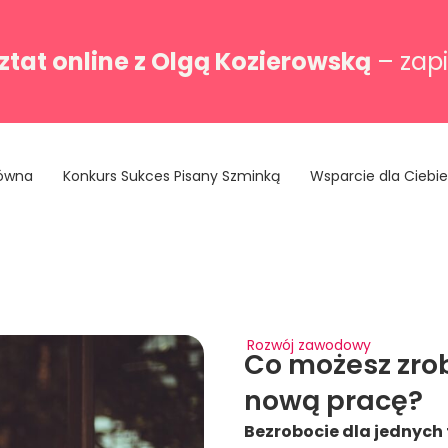
tat online z Olgą Kozierowską
– zapi
łówna
Konkurs Sukces Pisany Szminką
Wsparcie dla Ciebie
Rozwój zawodowy
Co możesz zrob
nową pracę?
Bezrobocie dla jednych 