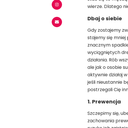
wierze. Dlatego ni
Dbaj o siebie
Gdy zostajemy zwol
stajemy się mniej 
znacznym spadkie
wyciągniętych dres
działania. Rób wsz
ale jak o osobie s
aktywnie działaj w
jeśli nieustannie b
postrzegali Cię in
1. Prewencja
Szczepimy się, ub
zachowania prewe