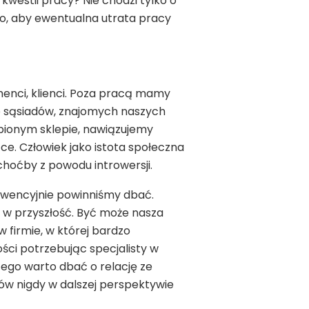
kwestii pracy? Nie chodzi tylko o
to, aby ewentualna utrata pracy
henci, klienci. Poza pracą mamy
dze sąsiadów, znajomych naszych
bionym sklepie, nawiązujemy
e. Człowiek jako istota społeczna
y choćby z powodu introwersji.
rewencyjnie powinniśmy dbać.
eć w przyszłość. Być może nasza
 firmie, w której bardzo
ści potrzebując specjalisty w
ego warto dbać o relację ze
tów nigdy w dalszej perspektywie