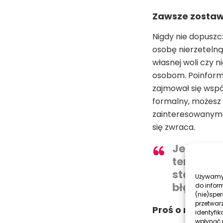
Zawsze zostawi
Nigdy nie dopuszc
osobę nierzetelną
własnej woli czy 
osobom. Poinformu
zajmował się wspó
formalny, możesz 
zainteresowanym 
się zwraca.
Jeśli nie
teraz wła
stają si
Używamy 
błędem je
do infor
(nie)spe
przetwar
Proś o referen
identyfik
wpłynąć n