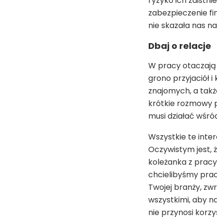
ryzyko ich zaistni
zabezpieczenie fi
nie skazała nas n
Dbaj o relacje
W pracy otaczają 
grono przyjaciół 
znajomych, a takż
krótkie rozmowy p
musi działać wśród
Wszystkie te inte
Oczywistym jest, ż
koleżanka z pracy
chcielibyśmy prac
Twojej branży, zw
wszystkimi, aby n
nie przynosi korz