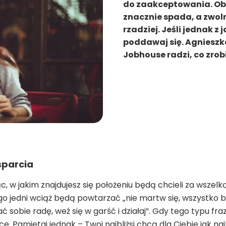
do zaakceptowania. Ob
znacznie spada, a zwoln
rzadziej. Jeśli jednak z 
poddawaj się. Agnieszk
Jobhouse radzi, co zrobi
sparcia
ąc, w jakim znajdujesz się położeniu będą chcieli za wsze
o jedni wciąż będą powtarzać „nie martw się, wszystko bę
ć sobie radę, weź się w garść i działaj”. Gdy tego typu fra
e. Pamiętaj jednak – Twoi najbliżsi chcą dla Ciebie jak naj