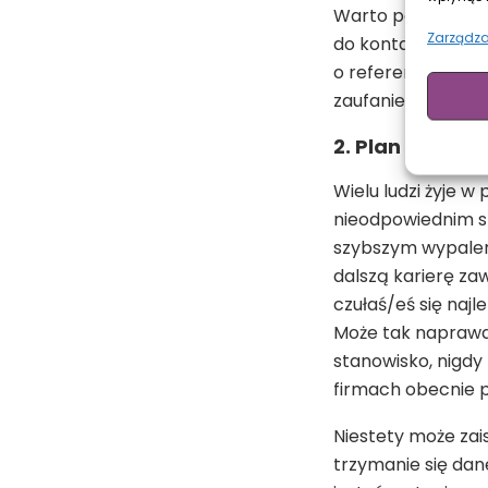
Warto poprosić pr
Zarządza
do kontaktu, gdyb
o referencję prze
zaufanie.
2. Plan działan
Wielu ludzi żyje w
nieodpowiednim st
szybszym wypaleni
dalszą karierę za
czułaś/eś się naj
Może tak naprawd
stanowisko, nigdy 
firmach obecnie p
Niestety może zai
trzymanie się dan