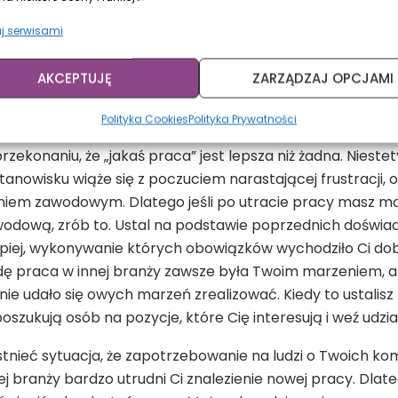
zełożonego o list referencyjny i zapytać czy w razie po
j serwisami
y przyszły pracodawca chciał zweryfikować pewne kwesti
dstawimy konkretne informacje, zostanie to dobrze odebr
AKCEPTUJĘ
ZARZĄDZAJ OPCJAMI
ia
Polityka Cookies
Polityka Prywatności
 przekonaniu, że „jakaś praca” jest lepsza niż żadna. Niest
anowisku wiąże się z poczuciem narastającej frustracji,
em zawodowym. Dlatego jeśli po utracie pracy masz możl
wodową, zrób to. Ustal na podstawie poprzednich doświa
lepiej, wykonywanie których obowiązków wychodziło Ci dob
ę praca w innej branży zawsze była Twoim marzeniem, a
nie udało się owych marzeń zrealizować. Kiedy to ustalisz 
oszukują osób na pozycje, które Cię interesują i weź udzi
stnieć sytuacja, że zapotrzebowanie na ludzi o Twoich kom
ej branży bardzo utrudni Ci znalezienie nowej pracy. Dlat