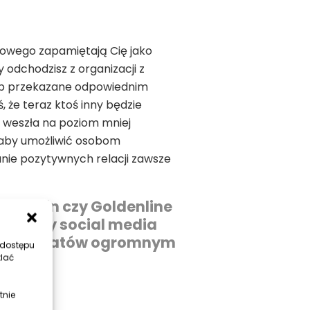
odowego zapamiętają Cię jako
odchodzisz z organizacji z
 lub przekazane odpowiednim
 że teraz ktoś inny będzie
i weszła na poziom mniej
 aby umożliwić osobom
ie pozytywnych relacji zawsze
 Linkedin czy Goldenline
sach gdy social media
ia kandydatów ogromnym
 dostępu
tlać
tnie