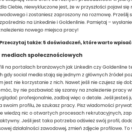
dla Ciebie, niewykluczone jest, że w przyszłości pojawi si
awodowego i zostaniesz zaproszony na rozmowę. Prześlij 
średnio na Linkedinie i Goldenlinie. Pamiętaj – wysłanie
 znalezienia nowego miejsca pracy!
Przeczytaj także: 5 doświadczeń, które warto wpisa
w mediach społecznościowych
fili na portalach branżowych jak Linkedin czy Goldenline t
h gdy social media stają się jednym z głównych źródeł p
st nie korzystanie z nich. Nawet jeśli nie czujesz się do
emóc, by nie pozbawiać się szansy na znalezienie pracy w
yglądać profesjonalnie, zadbaj więc o detale. Jeśli jesteś 
a swoim profilu, że szukasz pracy. Pisz wiadomości pryw
e wiedzą nic o otwartych procesach rekrutacyjnych, zapr
aktywny. Jeśli jest taka potrzeba odśwież swój profil, dod
owej działalności zawodowej, zmień zdjęcie profilowe. To