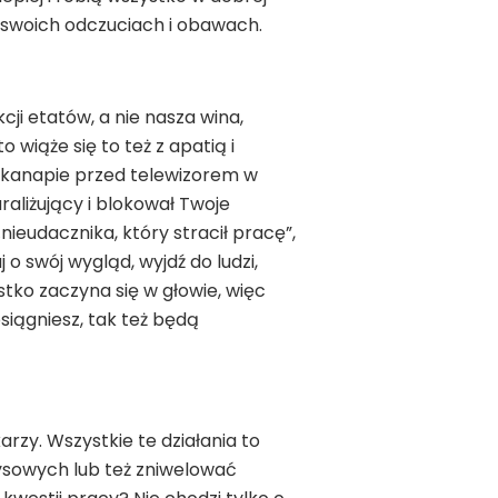
 o swoich odczuciach i obawach.
cji etatów, a nie nasza wina,
o wiąże się to też z apatią i
 kanapie przed telewizorem w
raliżujący i blokował Twoje
nieudacznika, który stracił pracę”,
 o swój wygląd, wyjdź do ludzi,
stko zaczyna się w głowie, więc
osiągniesz, tak też będą
zy. Wszystkie te działania to
ysowych lub też zniwelować