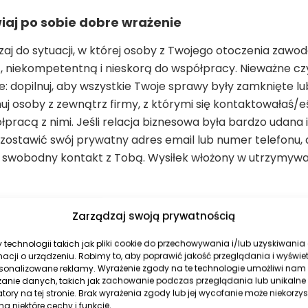
aj po sobie dobre wrażenie
zaj do sytuacji, w której osoby z Twojego otoczenia zaw
, niekompetentną i nieskorą do współpracy. Nieważne czy 
nie: dopilnuj, aby wszystkie Twoje sprawy były zamknięte
j osoby z zewnątrz firmy, z którymi się kontaktowałaś/eś,
łpracą z nimi. Jeśli relacja biznesowa była bardzo udana 
zostawić swój prywatny adres email lub numer telefonu,
swobodny kontakt z Tobą. Wysiłek włożony w utrzymywan
 masz profili na portalach branżowych jak
Zarządzaj swoją prywatnością
śnie przyszedł czas, by je założyć. W cza
ę jednym z głównych źródeł pozyskiwan
technologii takich jak pliki cookie do przechowywania i/lub uzyskiwania
st nie korzystanie z nich.
macji o urządzeniu. Robimy to, aby poprawić jakość przeglądania i wyświe
rsonalizowane reklamy. Wyrażenie zgody na te technologie umożliwi nam
zanie danych, takich jak zachowanie podczas przeglądania lub unikalne
cje
atory na tej stronie. Brak wyrażenia zgody lub jej wycofanie może niekorzys
a niektóre cechy i funkcje.