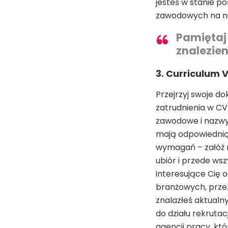
jesteś w stanie p
zawodowych na niż
Pamiętaj 
znalezie
3. Curriculum V
Przejrzyj swoje d
zatrudnienia w CV
zawodowe i nazwy 
mają odpowiednią 
wymagań – załóż 
ubiór i przede wsz
interesujące Cię o
branżowych, przez
znalazłeś aktualn
do działu rekruta
agencji pracy, kt