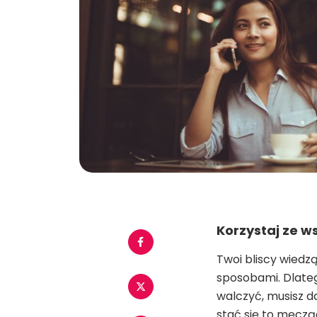
Korzystaj ze w
Twoi bliscy wiedz
sposobami. Dlateg
walczyć, musisz da
stać się to męcząc