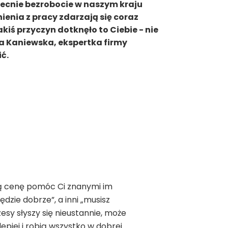
ecnie bezrobocie w naszym kraju
ienia z pracy zdarzają się coraz
jakiś przyczyn dotknęło to Ciebie - nie
a Kaniewska, ekspertka firmy
ć.
lką cenę pomóc Ci znanymi im
dzie dobrze”, a inni „musisz
zesy słyszy się nieustannie, może
lepiej i robią wszystko w dobrej