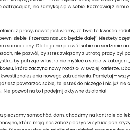
e odtrącaj ich, nie zamykaj się w sobie. Rozmawiaj z nimi
nieni z pracy, nawet jeśli wiemy, że była to kwestia reduk
pewni siebie. Przeraża nas „co będzie dalej”. Niestety częst
m samooceny. Dlatego nie pozwól sobie na siedzenie na
ach, nie pozwól, by stres związany z utratą pracy był pa
ystko, by patrząc w lustro nie myśleć o sobie w kategorii „
ukcesu, która zaczyna nowy rozdział w swojej karierze. Dbaj
 kwestii znalezienia nowego zatrudnienia. Pamiętaj – wszy
ędziesz powtarzać sobie, że jesteś do niczego i nic już nie 
ni. Nie pozwól na to i podejmij aktywne działania!
ezpieczamy samochód, dom, chodzimy na kontrole do lekar
ncyjne, które mają nas zabezpieczyć w sytuacjach kryz