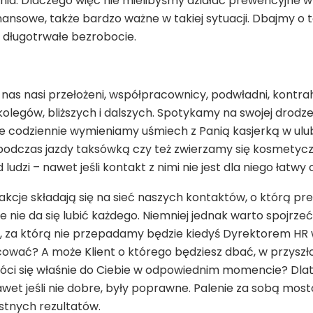
enia. Dlaczego więc nie mielibyśmy działać prewencyjne w 
nansowe, także bardzo ważne w takiej sytuacji. Dbajmy o 
a długotrwałe bezrobocie.
nas nasi przełożeni, współpracownicy, podwładni, kontra
i kolegów, bliższych i dalszych. Spotykamy na swojej dro
e codziennie wymieniamy uśmiech z Panią kasjerką w ulu
odczas jazdy taksówką czy też zwierzamy się kosmetyczc
 ludzi – nawet jeśli kontakt z nimi nie jest dla niego łatw
rakcje składają się na sieć naszych kontaktów, o którą p
e nie da się lubić każdego. Niemniej jednak warto spojrz
, za którą nie przepadamy będzie kiedyś Dyrektorem HR w
ować? A może Klient o którego będziesz dbać, w przyszło
róci się właśnie do Ciebie w odpowiednim momencie? Dlat
awet jeśli nie dobre, były poprawne. Palenie za sobą mos
ystnych rezultatów.