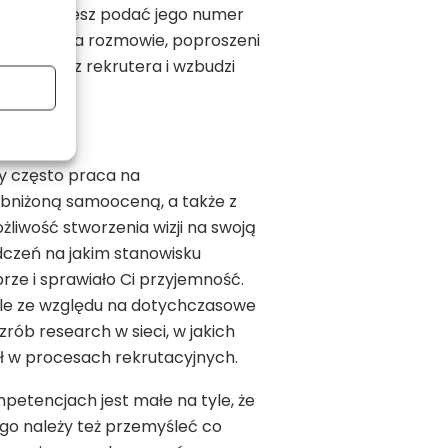
trzeby możesz podać jego numer
e. Jeśli na rozmowie, poproszeni
ane przez rekrutera i wzbudzi
ety często praca na
 obniżoną samooceną, a także z
iwość stworzenia wizji na swoją
dczeń na jakim stanowisku
rze i sprawiało Ci przyjemność.
le ze względu na dotychczasowe
zrób research w sieci, w jakich
ał w procesach rekrutacyjnych.
petencjach jest małe na tyle, że
ego należy też przemyśleć co