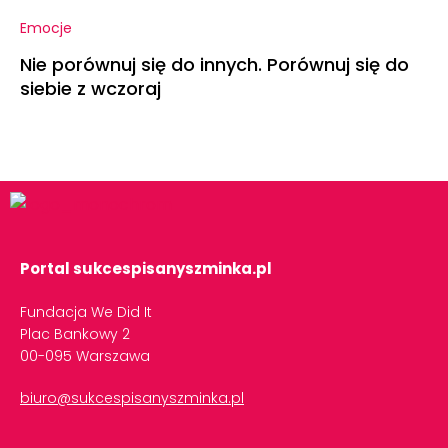
Emocje
Nie porównuj się do innych. Porównuj się do
siebie z wczoraj
Portal sukcespisanyszminka.pl
Fundacja We Did It
Plac Bankowy 2
00-095 Warszawa
biuro@sukcespisanyszminka.pl