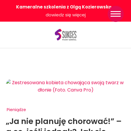
Kameralne szkolenia z Olgą Kozierowską
-
Strona główna
dowiedz się więcej
Konkurs Sukces
Pisany Szminką
Sklep
Wsparcie dla
Ciebie
O nas
Współpracujemy
WłączeniPlus
Pieniądze
„Ja nie planuję chorować!” –