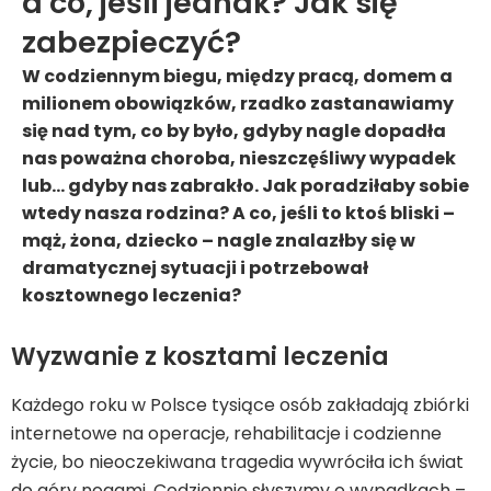
a co, jeśli jednak? Jak się
zabezpieczyć?
W codziennym biegu, między pracą, domem a
milionem obowiązków, rzadko zastanawiamy
się nad tym, co by było, gdyby nagle dopadła
nas poważna choroba, nieszczęśliwy wypadek
lub… gdyby nas zabrakło. Jak poradziłaby sobie
wtedy nasza rodzina? A co, jeśli to ktoś bliski –
mąż, żona, dziecko – nagle znalazłby się w
dramatycznej sytuacji i potrzebował
kosztownego leczenia?
Wyzwanie z kosztami leczenia
Każdego roku w Polsce tysiące osób zakładają zbiórki
internetowe na operacje, rehabilitacje i codzienne
życie, bo nieoczekiwana tragedia wywróciła ich świat
do góry nogami. Codziennie słyszymy o wypadkach –