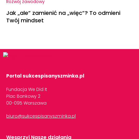
Rozwój zawodowy
Jak „ale” zamienić na „więc”? To odmieni
Twój mindset
Portal sukcespisanyszminka.pl
Fundacja We Did It
Plac Bankowy 2
00-095 Warszawa
biuro@sukcespisanyszminka.pl
Wesprzyj Nasze działania