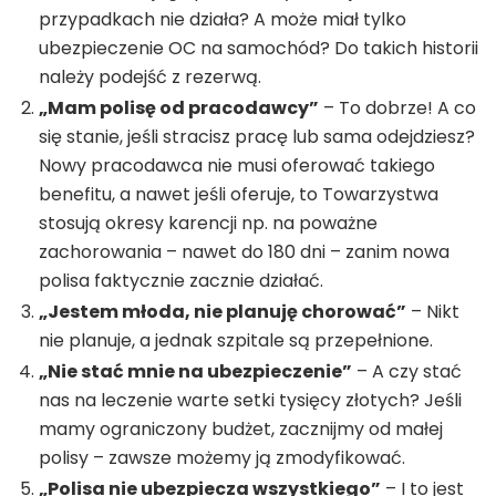
przypadkach nie działa? A może miał tylko
ubezpieczenie OC na samochód? Do takich historii
należy podejść z rezerwą.
„Mam polisę od pracodawcy”
– To dobrze! A co
się stanie, jeśli stracisz pracę lub sama odejdziesz?
Nowy pracodawca nie musi oferować takiego
benefitu, a nawet jeśli oferuje, to Towarzystwa
stosują okresy karencji np. na poważne
zachorowania – nawet do 180 dni – zanim nowa
polisa faktycznie zacznie działać.
„Jestem młoda, nie planuję chorować”
– Nikt
nie planuje, a jednak szpitale są przepełnione.
„Nie stać mnie na ubezpieczenie”
– A czy stać
nas na leczenie warte setki tysięcy złotych? Jeśli
mamy ograniczony budżet, zacznijmy od małej
polisy – zawsze możemy ją zmodyfikować.
„Polisa nie ubezpiecza wszystkiego”
– I to jest