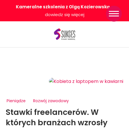
Kameralne szkolenia z Olgą Kozierowską
-
Strona główna
dowiedz się więcej
Konkurs Sukces
Pisany Szminką
Sklep
Wsparcie dla
Ciebie
O nas
Współpracujemy
WłączeniPlus
Pieniądze
Rozwój zawodowy
Stawki freelancerów. W
których branżach wzrosły