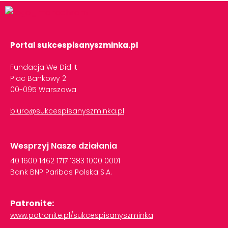
Portal sukcespisanyszminka.pl
Fundacja We Did It
Plac Bankowy 2
00-095 Warszawa
biuro@sukcespisanyszminka.pl
Wesprzyj Nasze działania
40
1600
1462
1717
1383
1000
0001
Bank
BNP
Paribas
Polska
S.A.
Patronite:
www.patronite.pl/sukcespisanyszminka