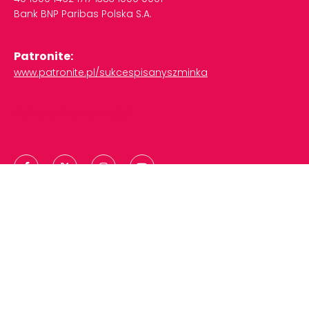
Bank
BNP
Paribas
Polska
S.A.
Patronite:
www.patronite.pl/sukcespisanyszminka
Polityka Prywatności
Copyright © 2024 | Sukces Pisany Szminką
Projekt i realizacja:
Be About Hybrid Agency