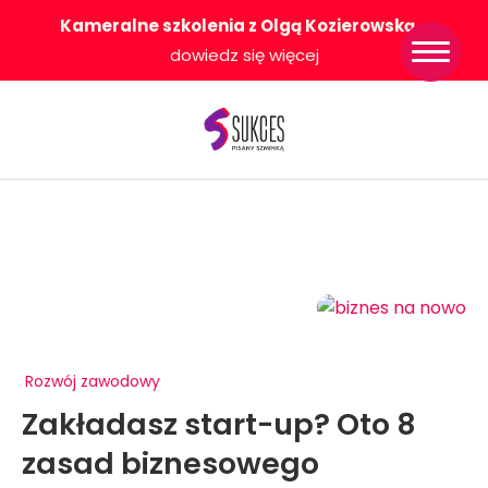
Kameralne szkolenia z Olgą Kozierowską
-
Strona główna
dowiedz się więcej
Konkurs Sukces
Pisany Szminką
Sklep
Wsparcie dla
Ciebie
O nas
Współpracujemy
WłączeniPlus
Rozwój zawodowy
Zakładasz start-up? Oto 8
zasad biznesowego