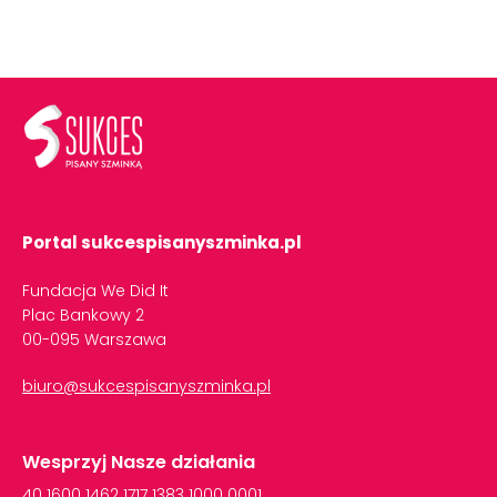
Portal sukcespisanyszminka.pl
Fundacja We Did It
Plac Bankowy 2
00-095 Warszawa
biuro@sukcespisanyszminka.pl
Wesprzyj Nasze działania
40
1600
1462
1717
1383
1000
0001