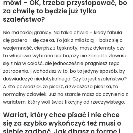
mówi – OK, trzeba przystopować, bo
za chwilę to będzie już tylko
szaleństwo?
Nie ma takiej granicy. Na takie chwile – kiedy fabuła
cię pożera – się czeka. To jak z miłością – boisz się o
wzajemność, cierpisz z tęsknoty, masz dylematy czy
to właściwie wybrana osoba, czy nie zanadto zlewasz
się z nią w całość, ale jednocześnie pragniesz tego
zatracenia. I wchodzisz w to, bo to jedyny sposób, by
doświadczyć niedotykalnego. Czy to jest szaleństwo?
A kto powiedział, że pisarz, a zwłaszcza pisarka, to
normalny człowiek. Już na starcie masz do czynienia z
wariatem, który woli świat fikcyjny od rzeczywistego.
Wariat, który chce pisać i nie chce
się za szybko wykończyć też musi o
siebie zadbać. Jak dbasz o formę i