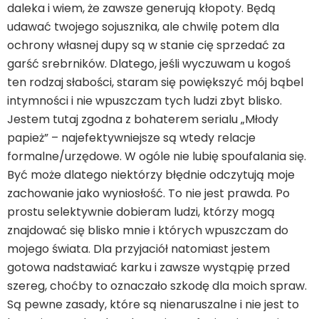
daleka i wiem, że zawsze generują kłopoty. Będą
udawać twojego sojusznika, ale chwilę potem dla
ochrony własnej dupy są w stanie cię sprzedać za
garść srebrników. Dlatego, jeśli wyczuwam u kogoś
ten rodzaj słabości, staram się powiększyć mój bąbel
intymności i nie wpuszczam tych ludzi zbyt blisko.
Jestem tutaj zgodna z bohaterem serialu „Młody
papież” – najefektywniejsze są wtedy relacje
formalne/urzędowe. W ogóle nie lubię spoufalania się.
Być może dlatego niektórzy błędnie odczytują moje
zachowanie jako wyniosłość. To nie jest prawda. Po
prostu selektywnie dobieram ludzi, którzy mogą
znajdować się blisko mnie i których wpuszczam do
mojego świata. Dla przyjaciół natomiast jestem
gotowa nadstawiać karku i zawsze wystąpię przed
szereg, choćby to oznaczało szkodę dla moich spraw.
Są pewne zasady, które są nienaruszalne i nie jest to