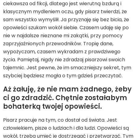
ciekawsza od fikcji, dlatego jest wierutną bzdurą i
klasycznym mydleniem oczu, gdy pisarz twierdzi, że
sam wszystko wymyślił. Ja przyznaję się bez bicia, że
opowieści szukam wokół siebie. Czasem udaję się po
nie w najdalsze nieznane mi zakątki, przy pomocy
zaprzyjaźnionych przewodników. Tropię dane,
wypożyczam, czasem wykradam z prawdziwego
życia. Pamiętaj, nigdy nie zdradzaj pisarzowi swoich
tajemnic. Jest pewne, że im smaczniejszy sekret, tym
szybciej będziesz mogła o tym gdzieś przeczytać.
Aż żałuję, że nie mam żadnego, żeby
ci go zdradzić. Chętnie zostałabym
bohaterką twojej opowieści.
Pisarz pracuje na tym, co dostał od świata. Jest
człowiekiem, pisze o ludziach i dla ludzi. Opowieści są
wokół, trzeba umieć je dostrzegać i przetwarzać. Tym