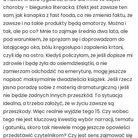
choroby – biegunka literacka. Efekt jest zawsze ten
sam, jak kanapka z fast fooda, co nie zmienia faktu, że
zawsze i na takie produkty będą amatorzy. Można i
tak, ale po co? Mnie to zajmuje średnio dwa lata, ale
pod warunkiem, że sprężam się i doprowadzam do
latającego oka, bólu kręgosłupa i zapalenia krtani,
czyli idę na ostro. Kiedyś policzyłam, że jeśli dopisze mi
zdrowie i będę żyła do osiemdziesiątki, a nie
zamierzam odchodzić na emeryturę, mogę jeszcze
napisać maksymalnie dwadzieścia książek. Jeśli rzecz
jasna poradzę sobie z materią dramaturgiczną i jeśli
nie będzie żadnych innych przeszkód. To sytuacja
idealna, a trzeba założyć, że w życiu zawsze są
przeszkody. Więc realnie wyjdzie tego 15. Czy wobec
tego nie jest kluczową kwestią wybór narracji, tematu
i gatunku, skoro tak niewiele mogę jeszcze opowieści
przedstawić czytelnikom? Czy jest sens zajmować się