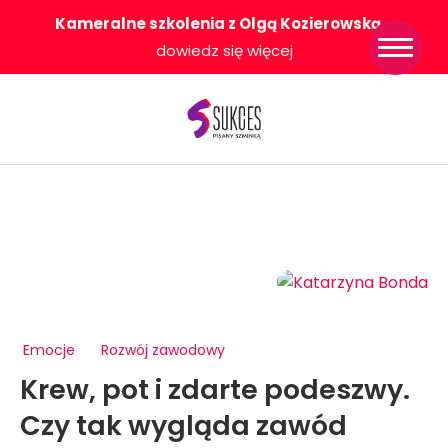
Kameralne szkolenia z Olgą Kozierowską
-
Strona główna
dowiedz się więcej
Konkurs Sukces
Pisany Szminką
Sklep
Wsparcie dla
Ciebie
O nas
Współpracujemy
WłączeniPlus
Emocje
Rozwój zawodowy
Krew, pot i zdarte podeszwy.
Czy tak wygląda zawód