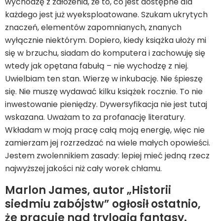
wychodzę z założenia, że to, co jest dostępne dla
każdego jest już wyeksploatowane. Szukam ukrytych
znaczeń, elementów zapomnianych, znanych
wyłącznie niektórym. Dopiero, kiedy książka ułoży mi
się w brzuchu, siadam do komputera i zachowuję się
wtedy jak opętana fabułą – nie wychodzę z niej.
Uwielbiam ten stan. Wierzę w inkubację. Nie śpieszę
się. Nie muszę wydawać kilku książek rocznie. To nie
inwestowanie pieniędzy. Dywersyfikacja nie jest tutaj
wskazana. Uważam to za profanację literatury.
Wkładam w moją pracę całą moją energię, więc nie
zamierzam jej rozrzedzać na wiele małych opowieści.
Jestem zwolennikiem zasady: lepiej mieć jedną rzecz
najwyższej jakości niż cały worek chłamu.
Marlon James, autor „Historii
siedmiu zabójstw” ogłosił ostatnio,
że pracuje nad trylogią fantasy.