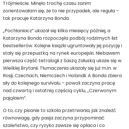
Trójmieście. Minęło trochę czasu zanim
zorientowałam się, że to nie przypadek, ale reguła –
tak pracuje Katarzyna Bonda.
„Pochłaniacz” ukazał się kilka miesięcy później, a
Katarzyna Bonda rozpoczęła podbój rodzimych list
bestsellerów. Kolejne książki ugruntowały jej pozycję i
stały się przepustką na rynek europejski. Niebawem
pierwsza część tetralogii z Saszą Załuską ukaże się w
Wielkiej Brytanii. Tłumaczenia ukazały się już m.in. w
Rosji, Czechach, Niemczech i Holandii. A Bonda zbiera
siły do kolejnego survivalu – powoli zaczyna pracę
nad czwartą i ostatnią częścią cyklu, „Czerwonym
pająkiem”.
O to, czy pisanie to szkoła przetrwania, jak znaleźć
równowagę, gdy pasja zaczyna przypominać
szaleństwo, czy ryzyko zawsze się opłaca i co