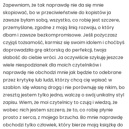
Zapewniam, że tak naprawdę nie da się mnie
skopiować, bo w przeciwieństwie do kopistów ja
zawsze byłam sobą, wszystko, co robię jest szczere,
przemyślane, zgodne z moją linią rozwoju, o który
dbam i zawsze bezkompromisowe. Jeśli pożyczasz
czyjąś tożsamość, karmisz się swoim idolem i choćbyś
doprowadziła grę aktorską do perfekcji, twoja
słabość do ciebie wróci. Ja oczywiście szykuję jeszcze
wiele niespodzianek dla moich czytelników i
naprawdę nie obchodzi mnie jak będzie to odebrane
przez krytykę lub ludzi, którzy chcą cię wpisać w
szablon. Idę własną drogą i nie porównuję się nikim, bo
zresztą jestem tylko jedna, walczę o swój unikalny styl
zapisu. Wiem, że moi czytelnicy to czują i wiedzą, że
wobec nich jestem szczera, że to, co robię płynie
prosto z serca, z mojego brzucha. Bo mnie naprawdę
obchodzi tylko człowiek, który bierze moją książkę do