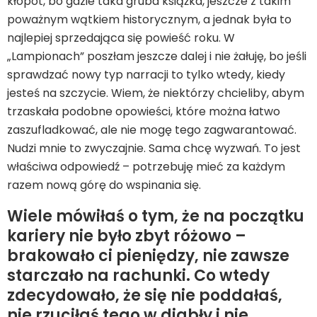
kłopot, bo gdzie taka gruba książka, jeszcze z takim
poważnym wątkiem historycznym, a jednak była to
najlepiej sprzedająca się powieść roku. W
„Lampionach” poszłam jeszcze dalej i nie żałuję, bo jeśli
sprawdzać nowy typ narracji to tylko wtedy, kiedy
jesteś na szczycie. Wiem, że niektórzy chcieliby, abym
trzaskała podobne opowieści, które można łatwo
zaszufladkować, ale nie mogę tego zagwarantować.
Nudzi mnie to zwyczajnie. Sama chcę wyzwań. To jest
właściwa odpowiedź – potrzebuję mieć za każdym
razem nową górę do wspinania się.
Wiele mówiłaś o tym, że na początku
kariery nie było zbyt różowo –
brakowało ci pieniędzy, nie zawsze
starczało na rachunki. Co wtedy
zdecydowało, że się nie poddałaś,
nie rzuciłaś tego w diabły i nie