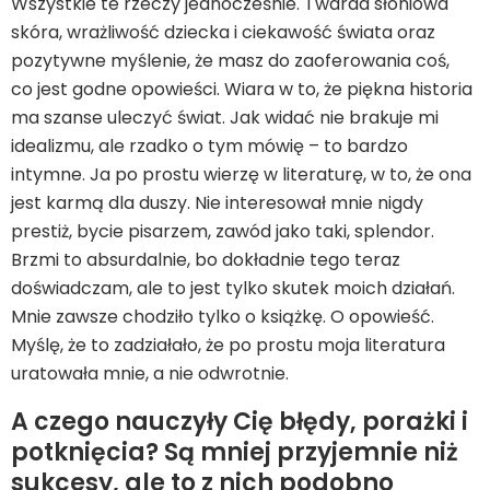
Wszystkie te rzeczy jednocześnie. Twarda słoniowa
skóra, wrażliwość dziecka i ciekawość świata oraz
pozytywne myślenie, że masz do zaoferowania coś,
co jest godne opowieści. Wiara w to, że piękna historia
ma szanse uleczyć świat. Jak widać nie brakuje mi
idealizmu, ale rzadko o tym mówię – to bardzo
intymne. Ja po prostu wierzę w literaturę, w to, że ona
jest karmą dla duszy. Nie interesował mnie nigdy
prestiż, bycie pisarzem, zawód jako taki, splendor.
Brzmi to absurdalnie, bo dokładnie tego teraz
doświadczam, ale to jest tylko skutek moich działań.
Mnie zawsze chodziło tylko o książkę. O opowieść.
Myślę, że to zadziałało, że po prostu moja literatura
uratowała mnie, a nie odwrotnie.
A czego nauczyły Cię błędy, porażki i
potknięcia? Są mniej przyjemnie niż
sukcesy, ale to z nich podobno