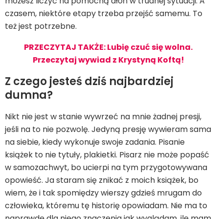
możesz liczyć na pomocną dłoń w trudnej sytuacji. A
czasem, niektóre etapy trzeba przejść samemu. To
też jest potrzebne.
PRZECZYTAJ TAKŻE: Lubię czuć się wolna.
Przeczytaj wywiad z Krystyną Koftą!
Z czego jesteś dziś najbardziej
dumna?
Nikt nie jest w stanie wywrzeć na mnie żadnej presji,
jeśli na to nie pozwolę. Jedyną presję wywieram sama
na siebie, kiedy wykonuje swoje zadania. Pisanie
książek to nie tytuły, plakietki. Pisarz nie może popaść
w samozachwyt, bo ucierpi na tym przygotowywana
opowieść. Ja staram się znikać z moich książek, bo
wiem, że i tak spomiędzy wierszy gdzieś mrugam do
człowieka, któremu tę historię opowiadam. Nie ma to
naprawdę dla niego znaczenia jak wyglądam, ile mam