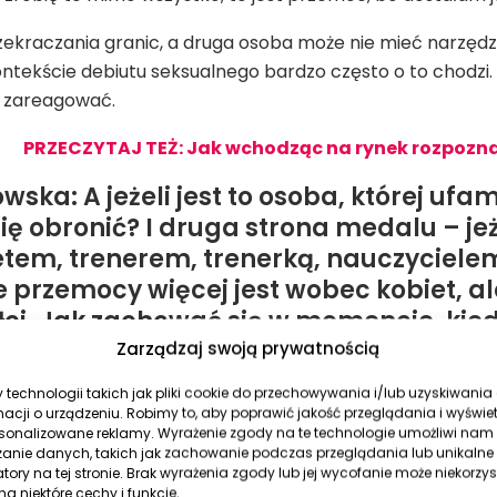
kraczania granic, a druga osoba może nie mieć narzędzi
tekście debiutu seksualnego bardzo często o to chodzi. M
 zareagować.
PRZECZYTAJ TEŻ: Jak wchodząc na rynek rozpozn
wska: A jeżeli jest to osoba, której uf
się obronić? I druga strona medalu – jeże
tetem, trenerem, trenerką, nauczyciele
 przemocy więcej jest wobec kobiet, al
ci. Jak zachować się w momencie, kiedy
Zarządzaj swoją prywatnością
technologii takich jak pliki cookie do przechowywania i/lub uzyskiwania
wski:
To jest trudne, bo z osobą, której ufam, z którą jes
macji o urządzeniu. Robimy to, aby poprawić jakość przeglądania i wyświe
to zależność finansowa. Czasem jest to bardzo ciężkie d
rsonalizowane reklamy. Wyrażenie zgody na te technologie umożliwi nam
zanie danych, takich jak zachowanie podczas przeglądania lub unikalne
atory na tej stronie. Brak wyrażenia zgody lub jej wycofanie może niekorzys
wsparcie dodatkowych osób – rówieśników czy zaufanej o
a niektóre cechy i funkcje.