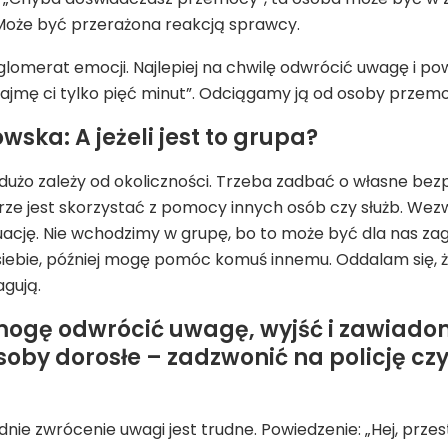
 Może być przerażona reakcją sprawcy.
glomerat emocji. Najlepiej na chwilę odwrócić uwagę i p
Zajmę ci tylko pięć minut”. Odciągamy ją od osoby przem
wska: A jeżeli jest to grupa?
dużo zależy od okoliczności. Trzeba zadbać o własne bezp
ze jest skorzystać z pomocy innych osób czy służb. Wezw
ację. Nie wchodzimy w grupę, bo to może być dla nas zag
siebie, później mogę pomóc komuś innemu. Oddalam się,
agują.
 mogę odwrócić uwagę, wyjść i zawiadom
 osoby dorosłe – zadzwonić na policję czy
nie zwrócenie uwagi jest trudne. Powiedzenie: „Hej, prze