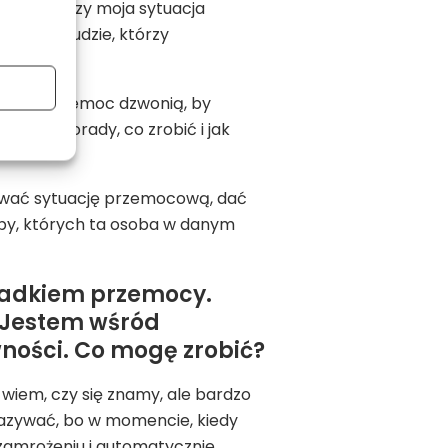
awdzić, czy moja sytuacja
ale są ludzie, którzy
łane w przemoc dzwonią, by
ci dają porady, co zrobić i jak
erwać sytuację przemocową, dać
oby, których ta osoba w danym
iadkiem przemocy.
k. Jestem wśród
ności. Co mogę zrobić?
 wiem, czy się znamy, ale bardzo
nazywać, bo w momencie, kiedy
zamrożeniu i automatycznie