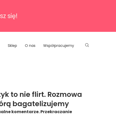
sz się!
Sklep
O nas
Współpracujemy
yk to nie flirt. Rozmowa
tórą bagatelizujemy
ualne komentarze. Przekraczanie