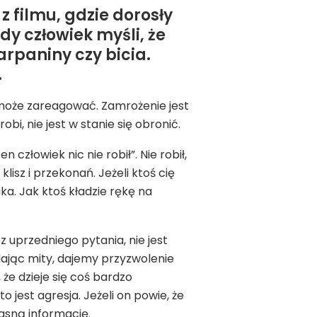
z filmu, gdzie dorosły
ody człowiek myśli, że
arpaniny czy bicia.
.
o może zareagować. Zamrożenie jest
bi, nie jest w stanie się obronić.
człowiek nic nie robił”. Nie robił,
lisz i przekonań. Jeżeli ktoś cię
aka. Jak ktoś kładzie rękę na
z uprzedniego pytania, nie jest
lając mity, dajemy przyzwolenie
że dzieje się coś bardzo
 jest agresja. Jeżeli on powie, że
jasną informację.