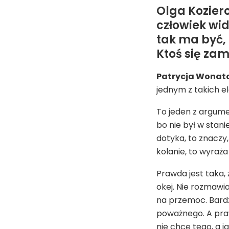
Olga Koziero
człowiek wid
tak ma być, 
Ktoś się zam
Patrycja Wonat
jednym z takich el
To jeden z argumen
bo nie był w stani
dotyka, to znaczy,
kolanie, to wyraża
Prawda jest taka, 
okej. Nie rozmawi
na przemoc. Bardz
poważnego. A prawd
nie chce tego, a j