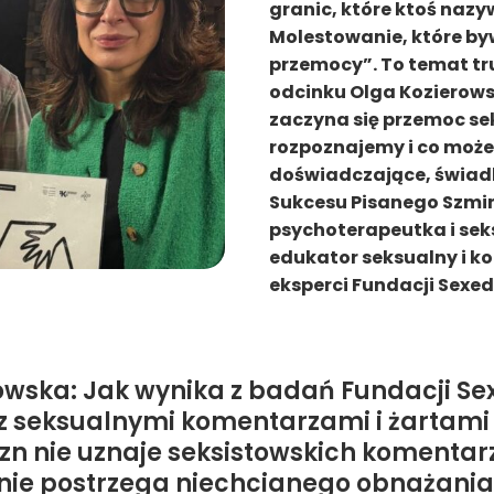
granic, które ktoś naz
Molestowanie, które by
przemocy”. To temat tr
odcinku Olga Kozierow
zaczyna się przemoc sek
rozpoznajemy i co może
doświadczające, świadk
Sukcesu Pisanego Szmi
psychoterapeutka i sek
edukator seksualny i k
eksperci Fundacji Sexed
owska: Jak wynika z badań Fundacji Se
 z seksualnymi komentarzami i żartami 
zn nie uznaje seksistowskich komentarz
nie postrzega niechcianego obnażania