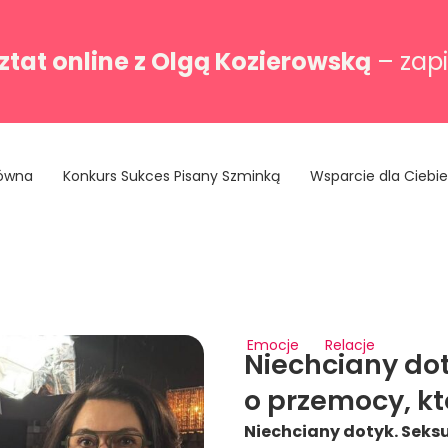
tat online z Olgą Kozierowską
– zapi
łówna
Konkurs Sukces Pisany Szminką
Wsparcie dla Ciebie
Emocje
Relacje
Niechciany dot
o przemocy, k
Niechciany dotyk. Seks