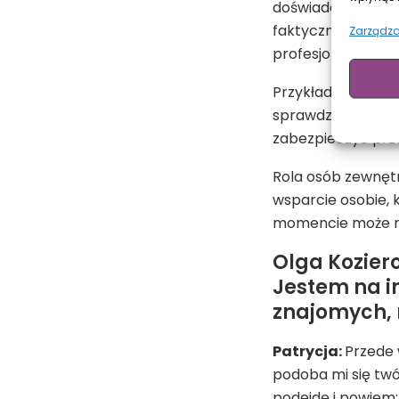
doświadczam prze
faktycznie jest p
Zarządza
profesjonalnie si
Przykładem jest a
sprawdzić, czy syt
zabezpieczyć prze
Rola osób zewnętr
wsparcie osobie, 
momencie może n
Olga Kozier
Jestem na im
znajomych, 
Patrycja:
Przede 
podoba mi się tw
podejdę i powiem