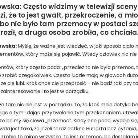
wska: Często widzimy w telewizji sceny 
zi, że to jest gwałt, przekroczenie, a mł
bo nie było tam przemocy w postaci sz
roził, a druga osoba zrobiła, co chciała
owska:
Myślę, że ważne jest wiedzieć, w jaki sposób ciał
ementów, który może się pojawić. Wtedy człowiek nic nie ro
tów, który często pada: „przecież to nie była przemoc, ten 
e zrobić czegokolwiek. Często ludzie mają w głowach dużo k
 że cię lubi. Ktoś chce cię przeprosić – nie bądź taki czy t
 zainteresowanie i to jest w porządku.
że tam nic nie jest w porządku. To, że ktoś mnie dotyka be
ając o tym i dając przyzwolenie tym przekonaniom, utrwa
o boimy się słowa „przemoc”. Kiedy ono pada, wydaje się, 
a jest taka, że jeżeli teraz dotknę Huberta bez pytania, to
a zrobię to mimo wszystko, to jest przemoc, bo dostałam 