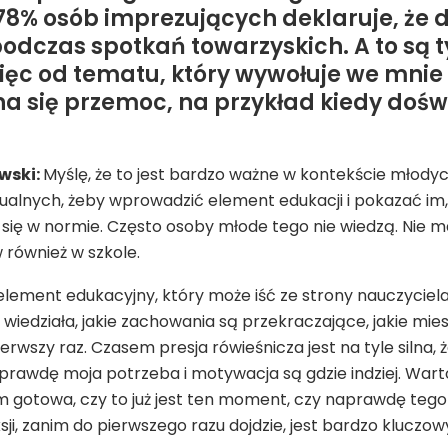
 78% osób imprezujących deklaruje, że
odczas spotkań towarzyskich. A to są t
ięc od tematu, który wywołuje we mni
na się przemoc, na przykład kiedy do
wski:
Myślę, że to jest bardzo ważne w kontekście młodyc
alnych, żeby wprowadzić element edukacji i pokazać im,
ą się w normie. Często osoby młode tego nie wiedzą. Nie m
również w szkole.
lement edukacyjny, który może iść ze strony nauczyciela 
wiedziała, jakie zachowania są przekraczające, jakie mies
erwszy raz. Czasem presja rówieśnicza jest na tyle silna, że
rawdę moja potrzeba i motywacja są gdzie indziej. Warto
m gotowa, czy to już jest ten moment, czy naprawdę tego
ji, zanim do pierwszego razu dojdzie, jest bardzo kluczow