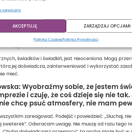
mocy, mogę skontaktować się z telefonem zaufania i spr
rzemocowa. Czasem nie umiem tego nazwać ani rozpoznać, 
j serwisami
ę tym zajmują i mogą pomóc.
AKCEPTUJĘ
ZARZĄDZAJ OPCJAMI
ntyprzemocowa linia fundacjesexed.pl, gdzie osoby uwik
uacja, w której się znajdują, jest przekraczająca. Konsultan
Polityka Cookies
Polityka Prywatności
de wszystkim siebie.
znych, świadków i świadkiń, jest nieoceniona. Mogą prz
która jej doświadcza, zainterweniować i wykorzystać zas
ie mieć.
owska: Wyobraźmy sobie, że jestem św
prezie i czuję, że coś dzieje się nie ta
nie chcę psuć atmosfery, nie mam pew
wszystkim zareagować. Podejść i powiedzieć: „Słuchaj, nie
ój sweterek”. Odwracam uwagę. Nie muszę od razu tego 
: „Chyba doświadczasz przemocy”, ta osoba może być w 