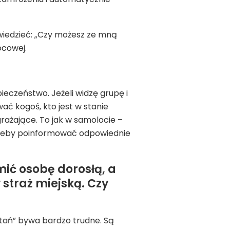
owiedzieć: „Czy możesz ze mną
ocowej.
ieczeństwo. Jeżeli widzę grupę i
ać kogoś, kto jest w stanie
rażające. To jak w samolocie –
 żeby poinformować odpowiednie
ić osobę dorosłą, a
 straż miejską. Czy
stań” bywa bardzo trudne. Są