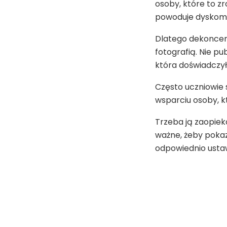
osoby, które to zro
powoduje dyskomfo
Dlatego dekoncen
fotografią. Nie pu
która doświadczył
Często uczniowie 
wsparciu osoby, k
Trzeba ją zaopiek
ważne, żeby pokaza
odpowiednio ustaw