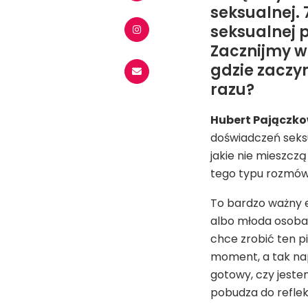
seksualnej.
seksualnej p
Zacznijmy w
gdzie zaczy
razu?
Hubert Pajączko
doświadczeń seksu
jakie nie mieszcz
tego typu rozmów 
To bardzo ważny e
albo młoda osoba 
chce zrobić ten pi
moment, a tak nap
gotowy, czy jeste
pobudza do refleks