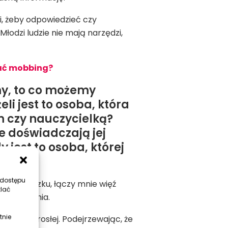
, żeby odpowiedzieć czy
łodzi ludzie nie mają narzędzi,
ać mobbing?
amy, to co możemy
li jest to osoba, która
m czy nauczycielką?
e doświadczają jej
 jest to osoba, której
 dostępu
tem w związku, łączy mnie więź
tlać
o przerwania.
tnie
soby dorosłej. Podejrzewając, że