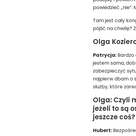
powiedzieć „nie”.
Tam jest cały kon
pójść na chwilę? 
Olga Koziero
Patrycja:
Bardzo 
jestem sama, dobr
zabezpieczyć sytu
najpierw dbam o 
służby, które zare
Olga: Czyli
jeżeli to są
jeszcze coś?
Hubert:
Bezpośred