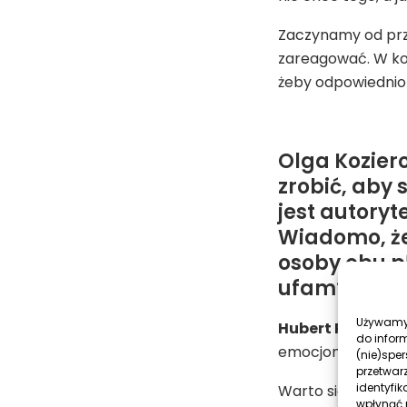
Zaczynamy od prze
zareagować. W kon
żeby odpowiednio
Olga Koziero
zrobić, aby 
jest autory
Wiadomo, że
osoby obu pł
ufam?
Używamy 
Hubert Pajączko
do infor
emocjonalna, częs
(nie)spe
przetwar
identyfik
Warto sięgnąć po 
wpłynąć n