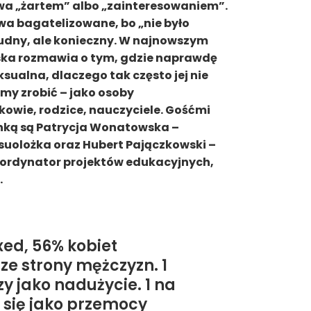
ywa „żartem” albo „zainteresowaniem”.
wa bagatelizowane, bo „nie było
udny, ale konieczny. W najnowszym
ska rozmawia o tym, gdzie naprawdę
sualna, dlaczego tak często jej nie
my zrobić – jako osoby
owie, rodzice, nauczyciele. Gośćmi
nką są Patrycja Wonatowska –
suolożka oraz Hubert Pajączkowski –
oordynator projektów edukacyjnych,
.
xed, 56% kobiet
ze strony mężczyzn. 1
y jako nadużycie. 1 na
 się jako przemocy