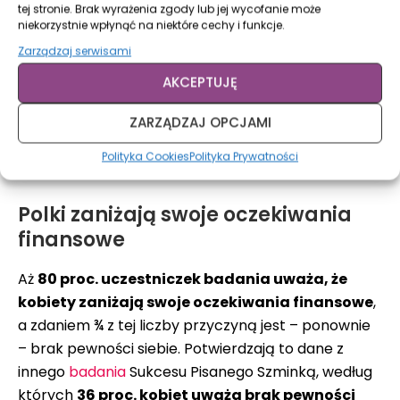
tej stronie. Brak wyrażenia zgody lub jej wycofanie może
średnią lub prawdopodobną ceny w danej branży,
niekorzystnie wpłynąć na niektóre cechy i funkcje.
a ⅕ nawet wyżej. Jednocześnie 14 proc. wycenia
Zarządzaj serwisami
swoje działania poniżej stawki rynkowej.
Mimo tego
AKCEPTUJĘ
aż 40 proc. zdarzyło się usłyszeć, że ich stawki
są niższe, niż u konkurencji
, a tylko 13 proc., że
ZARZĄDZAJ OPCJAMI
wyższe. Mniej niż połowa czuła się zadowolona ze
swojej wyceny
Polityka Cookies
Polityka Prywatności
Polki zaniżają swoje oczekiwania
finansowe
Aż
80 proc. uczestniczek badania uważa, że
kobiety zaniżają swoje oczekiwania finansowe
,
a zdaniem ¾ z tej liczby przyczyną jest – ponownie
– brak pewności siebie. Potwierdzają to dane z
innego
badania
Sukcesu Pisanego Szminką, według
których
36 proc. kobiet uważa brak pewności