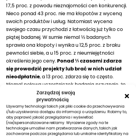
17,5 proc. z powodu nieznajomości cen konkurencji.
Nieco ponad 43 proc. nie ma kłopotów z wyceną
swoich produktów i usług. Natomiast wycena
swojego czasu przychodzi z łatwością już tylko co
piątej badanej. W sumie niemal ⅓ badanych
sprawia ona kłopoty i wynika u 12,5 proc. z braku
pewności siebie, a u 15 proc. z nieumiejętności
określenia jego ceny.
Ponad ⅓ czasami zdarza
się prowadzić projekty lub brać w nich udział
nieodpłatnie
, a 13 proc. zdarza się to często.
Niemal połowa uczestniczek badania przyznaje, że
stresują ją rozmowy o pieniądzach i
Zarządzaj swoją
prywatnością
wynagrodzeniu.
Używamy technologii takich jak pliki cookie do przechowywania
i/lub uzyskiwania dostępu do informacji o urządzeniu. Robimy to,
aby poprawić jakość przeglądania i wyświetlać
(nie)spersonalizowane reklamy. Wyrażenie zgody na te
Połowa przedsiębiorczyń uważa, że wycenia swoje
technologie umożliwi nam przetwarzanie danych, takich jak
zachowanie podczas przeglądania lub unikalne identyfikatory na
usługi i produkty zgodnie ze stawką rynkową, czyli