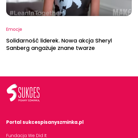
Emocje
Solidarność liderek. Nowa akcja Sheryl
Sanberg angażuje znane twarze
Portal sukcespisanyszminka.pl
Fundacja We Did It