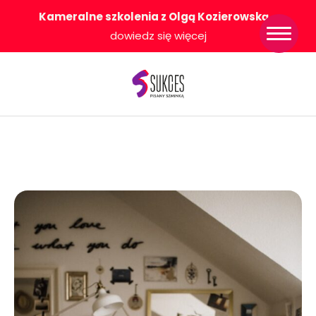
Kameralne szkolenia z Olgą Kozierowską
-
Strona główna
dowiedz się więcej
Konkurs Sukces
Pisany Szminką
Sklep
Wsparcie dla
Ciebie
O nas
Współpracujemy
WłączeniPlus