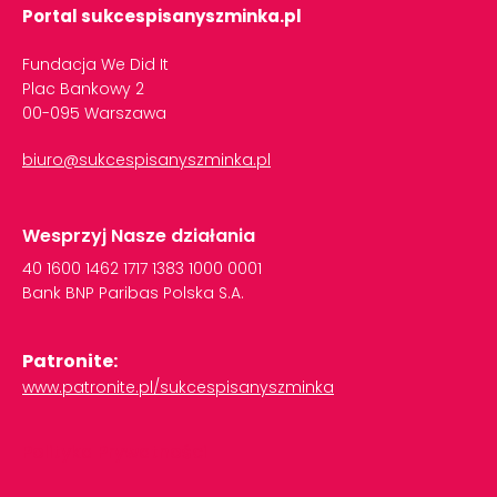
Portal sukcespisanyszminka.pl
Fundacja We Did It
Plac Bankowy 2
00-095 Warszawa
biuro@sukcespisanyszminka.pl
Wesprzyj Nasze działania
40
1600
1462
1717
1383
1000
0001
Bank
BNP
Paribas
Polska
S.A.
Patronite:
www.patronite.pl/sukcespisanyszminka
Polityka Prywatności