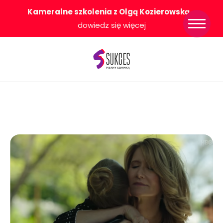
Kameralne szkolenia z Olgą Kozierowską
-
Strona główna
dowiedz się więcej
Konkurs Sukces
Pisany Szminką
Sklep
Wsparcie dla
Ciebie
O nas
Współpracujemy
WłączeniPlus