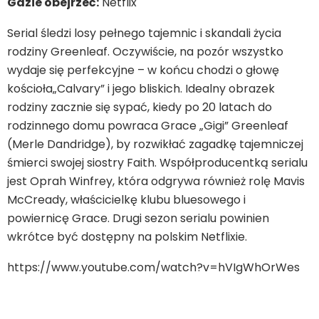
Gdzie obejrzeć:
Netflix
Serial śledzi losy pełnego tajemnic i skandali życia
rodziny Greenleaf. Oczywiście, na pozór wszystko
wydaje się perfekcyjne – w końcu chodzi o głowę
kościoła„Calvary” i jego bliskich. Idealny obrazek
rodziny zacznie się sypać, kiedy po 20 latach do
rodzinnego domu powraca Grace „Gigi” Greenleaf
(Merle Dandridge), by rozwikłać zagadkę tajemniczej
śmierci swojej siostry Faith. Współproducentką serialu
jest Oprah Winfrey, która odgrywa również rolę Mavis
McCready, właścicielkę klubu bluesowego i
powiernicę Grace. Drugi sezon serialu powinien
wkrótce być dostępny na polskim Netflixie.
https://www.youtube.com/watch?v=hVIgWhOrWes