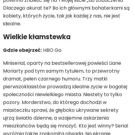
powinno znaleźć się na Twojej liście „do zobaczenia“
Dlaczego akurat te? Bo ich głównymi bohaterkami są
kobiety, których życie, tak jak każdej z nas, nie jest
idealne.
Wielkie kłamstewka
Gdzie obejrzeć:
HBO Go
Miniserial, oparty na bestsellerowej powieści Liane
Moriarty pod tym samym tytułem, to przewrotny
dramat, pełen czarnego humoru. Trzy matki
pierwszoklasistów prowadzą idealne życie w bogatej
społeczności niewielkiego miasta. Niestety to tylko
pozory. Morderstwo, do którego dochodzi w
miasteczku sprawi, że głęboko ukrywane sekrety
ujrzą światło dzienne, a wzajemne oskarżenia
mieszkańców będą się mnożyć. Kto jest winny? Serial
wyróżnia także znakomita obsada. Na ekranie