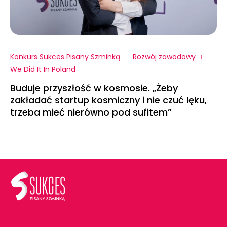
Konkurs Sukces Pisany Szminką
Rozwój zawodowy
We Did It In Poland
Buduje przyszłość w kosmosie. „Żeby
zakładać startup kosmiczny i nie czuć lęku,
trzeba mieć nierówno pod sufitem”