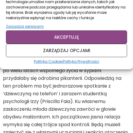
technologie umożliwi nam przetwarzanie danych, takich jak
zachowanie podczas przeglądania lub unikalne identyfikatory na
tej stronie. Brak wyrażenia zgody lub jej wycofanie może
niekorzystnie wpłynąć na niektóre cechy i funkcje.
You Me Her
Zarządzaj serwisami
Gdzie obejrzeć:
Netflix
AKCEPTUJĘ
Jack (Greg Poehler) i Emma(Rachel Blanchard) są
ZARZĄDZAJ OPCJAMI
zwyczajnym małżeństwem po trzydziestce. Bardzo
Polityka Cookies
Polityka Prywatności
się kochają i tworzą w miarę udany związek, jednak
po wielu latach wspólnego życia w sypialni
przydałaby się odrobina pikanterii. Odpowiedzią na
ten problem ma być jednorazowe spotkanie z
‘dziewczyną na telefon’ i zarazem studentką
psychologii Izzy (Priscilla Faia). Ku własnemu
zaskoczeniu młoda dziewczyna zawróci w głowie
obydwu małżonkom. Ich początkowo jasna relacja
wymyka się całej trójce spod kontroli. Będą musieli
zmierzyć się z własnymi uczuciami i reakcją otoczenia