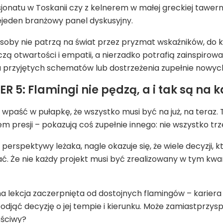
jonatu w Toskanii czy z kelnerem w małej greckiej tawerni
iejeden branżowy panel dyskusyjny.
soby nie patrzą na świat przez pryzmat wskaźników, do k
czą otwartości i empatii, a nierzadko potrafią zainspiro
 przyjętych schematów lub dostrzeżenia zupełnie nowych
 5: Flamingi nie pędzą, a i tak są na 
st wpaść w pułapkę, że wszystko musi być na już, na teraz
 presji – pokazują coś zupełnie innego: nie wszystko trz
 perspektywy leżaka, nagle okazuje się, że wiele decyzji,
ć. Że nie każdy projekt musi być zrealizowany w tym kwar
 lekcja zaczerpnięta od dostojnych flamingów – kariera to
djąć decyzję o jej tempie i kierunku. Może zamiastprzyspi
aściwy?