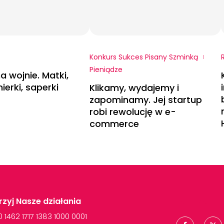
Konkurs Sukces Pisany Szminką
Pieniądze
a wojnie. Matki,
nierki, saperki
Klikamy, wydajemy i
zapominamy. Jej startup
robi rewolucję w e-
commerce
zyj Nasze działania
Polityka Pr
00
1462
1717
1383
1000
0001