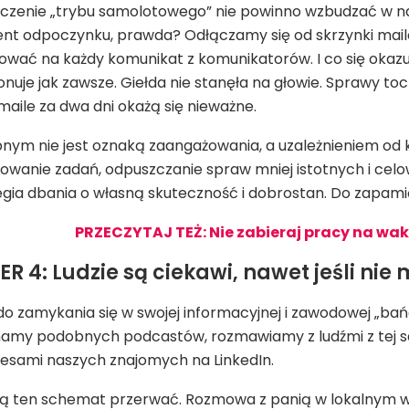
czenie „trybu samolotowego” nie powinno wzbudzać w na
nt odpoczynku, prawda? Odłączamy się od skrzynki mail
wać na każdy komunikat z komunikatorów. I co się okazuje
nuje jak zawsze. Giełda nie stanęła na głowie. Sprawy tocz
aile za dwa dni okażą się nieważne.
pnym nie jest oznaką zaangażowania, a uzależnieniem od 
gowanie zadań, odpuszczanie spraw mniej istotnych i celo
egia dbania o własną skuteczność i dobrostan. Do zapamięta
PRZECZYTAJ TEŻ: Nie zabieraj pracy na wak
 4: Ludzie są ciekawi, nawet jeśli nie
o zamykania się w swojej informacyjnej i zawodowej „ba
chamy podobnych podcastów, rozmawiamy z ludźmi z tej s
sami naszych znajomych na LinkedIn.
ą ten schemat przerwać. Rozmowa z panią w lokalnym wa