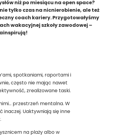
ysłów niż po miesiącu na open space?
ie tylko czas na nicnierobienie, ale też
teczny coach kariery. Przygotowałyśmy
amach wakacyjnej szkoły zawodowej –
ainspirują!
ami, spotkaniami, raportami i
wnie, często nie mając nawet
fektywność, zrealizowane taski.
 nimi… przestrzeń mentalna. W
 inaczej. Uaktywniają się inne
.
prysznicem na plaży albo w