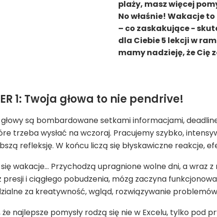
plaży, masz więcej pom
No właśnie! Wakacje to n
– co zaskakujące - sku
dla Ciebie 5 lekcji w r
mamy nadzieję, że Cię z
 1: Twoja głowa to nie pendrive!
 głowy są bombardowane setkami informacjami, deadline’
óre trzeba wysłać na wczoraj. Pracujemy szybko, intensy
bszą refleksję. W końcu liczą się błyskawiczne reakcje, e
 się wakacje… Przychodzą upragnione wolne dni, a wraz z
z presji i ciągłego pobudzenia, mózg zaczyna funkcjonować
zialne za kreatywność, wgląd, rozwiązywanie problemów
ę, że najlepsze pomysły rodzą się nie w Excelu, tylko pod 