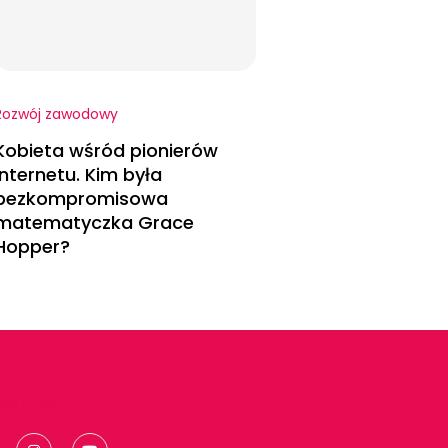
Rozwój zawodowy
Kobieta wśród pionierów
internetu. Kim była
bezkompromisowa
matematyczka Grace
Hopper?
ywatności