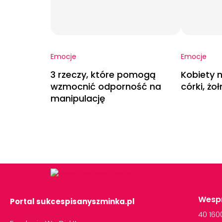
Emocje
Emocje
3 rzeczy, które pomogą
Kobiety n
wzmocnić odporność na
córki, żoł
manipulację
Wespr
Portal sukcespisanyszminka.pl
40
16