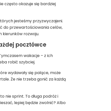
e często okazuje się bardziej
tórych jesteśmy przyzwyczajeni.
wać do przewartościowania celów,
 kierunków rozwoju.
każdej pocztówce
. Tymczasem wakacje – z ich
eba robić szybciej.
 które wydawały się palące, może
tale. Że nie trzeba gonić za każdą
 nie sprint. To długa podróż i
eszać, lepiej będzie zwolnić? Albo