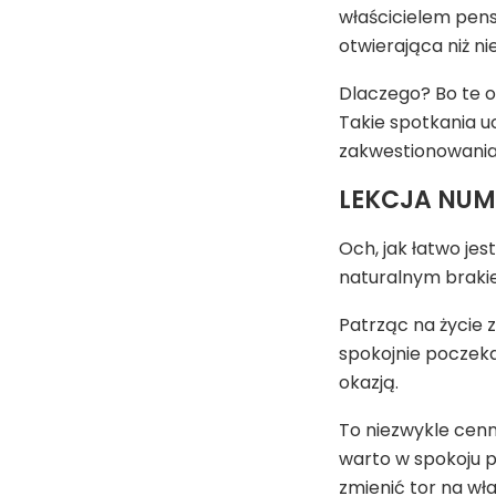
właścicielem pens
otwierająca niż n
Dlaczego? Bo te o
Takie spotkania u
zakwestionowania
LEKCJA NUMER
Och, jak łatwo je
naturalnym brakiem
Patrząc na życie z
spokojnie poczeka
okazją.
To niezwykle cenna
warto w spokoju po
zmienić tor na wł