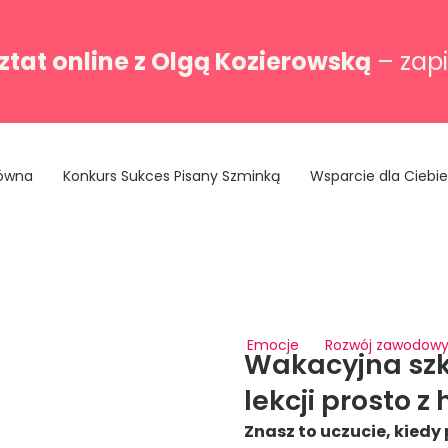
tat online z Olgą Kozierowską
– zapi
łówna
Konkurs Sukces Pisany Szminką
Wsparcie dla Ciebie
Emocje
Rozwój zawodow
Wakacyjna szk
lekcji prosto 
Znasz to uczucie, kied