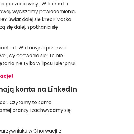
s poczucia winy. W końcu to
owej, wyciszamy powiadomienia,
? Świat dalej się kręci! Matka
ą się dalej, spotkania się
kontroli. Wakacyjna przerwa
we „wylogowanie się” to nie
nia nie tylko w lipcu i sierpniu!
acje!
 mają konta na LinkedIn
ńce”. Czytamy te same
amej branży i zachwycamy się
rzywniaku w Chorwacji, z