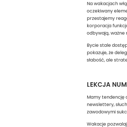
Na wakacjach włą
oczekiwany eleme
przestajemy reago
korporacja funkcjo
odbywają, ważne m
Bycie stale dostę
pokazuje, że dele
słabość, ale strat
LEKCJA NUMER
Mamy tendencję d
newslettery, słu
zawodowymi sukce
Wakacje pozwalaj