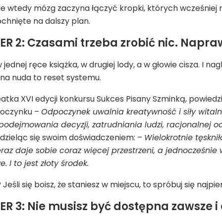
e wtedy mózg zaczyna łączyć kropki, których wcześniej nie
pchnięte na dalszy plan.
R 2: Czasami trzeba zrobić nic. Napra
w jednej ręce książka, w drugiej lody, a w głowie cisza. I 
jna nuda to reset systemu.
eatka XVI edycji konkursu Sukces Pisany Szminką, powiedzi
poczynku –
Odpoczynek uwalnia kreatywność i siły wital
odejmowania decyzji, zatrudniania ludzi, racjonalnej o
, dzieląc się swoim doświadczeniem: –
Wielokrotnie tęskni
eraz daje sobie coraz więcej przestrzeni, a jednocześnie
 I to jest złoty środek.
 Jeśli się boisz, że staniesz w miejscu, to spróbuj się najp
R 3: Nie musisz być dostępna zawsze i 