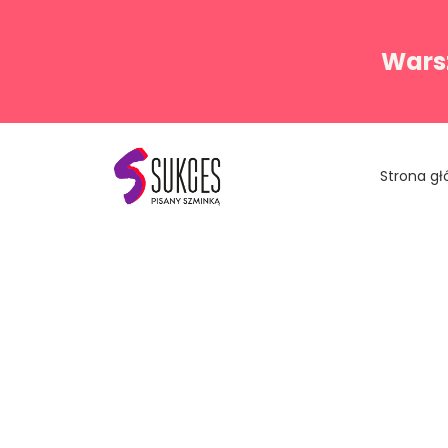
Warsz
Strona g