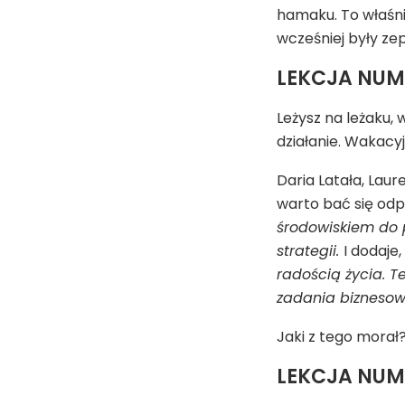
hamaku. To właśni
wcześniej były ze
LEKCJA NUME
Leżysz na leżaku, 
działanie. Wakacy
Daria Latała, Laur
warto bać się od
środowiskiem do p
strategii.
I dodaje
radością życia. T
zadania biznesowe.
Jaki z tego morał?
LEKCJA NUME