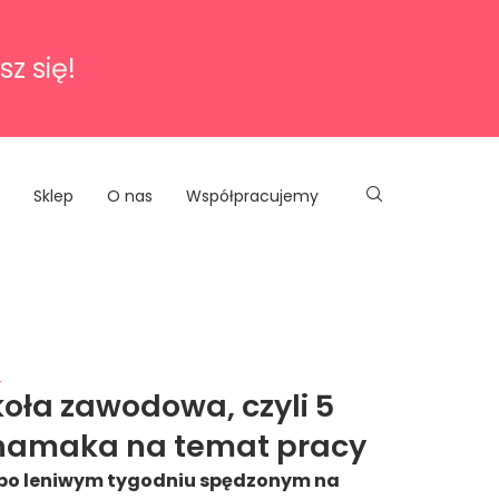
sz się!
Sklep
O nas
Współpracujemy
y
oła zawodowa, czyli 5
z hamaka na temat pracy
y po leniwym tygodniu spędzonym na