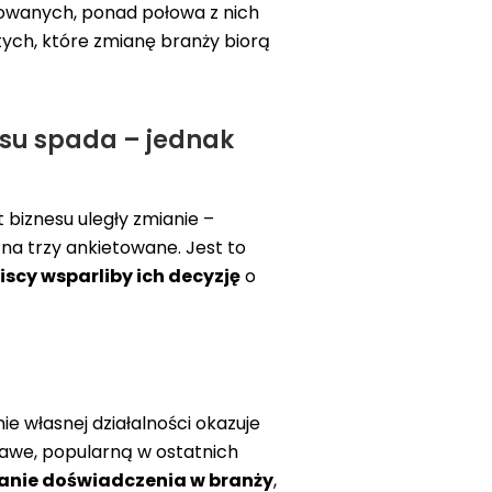
towanych, ponad połowa z nich
tych, które zmianę branży biorą
esu spada – jednak
t biznesu uległy zmianie –
na trzy ankietowane. Jest to
liscy wsparliby ich decyzję
o
 własnej działalności okazuje
kawe, popularną w ostatnich
anie doświadczenia w branży
,