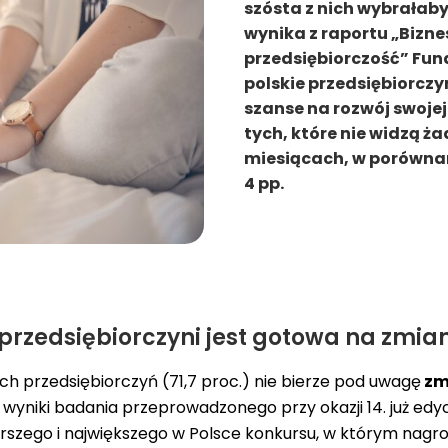
szósta z nich wybrałaby 
wynika z raportu „Bizne
przedsiębiorczość” Fund
polskie przedsiębiorczy
szanse na rozwój swojej
tych, które nie widzą ż
miesiącach, w porównan
4 pp.
przedsiębiorczyni jest gotowa na zmia
ch przedsiębiorczyń (71,7 proc.) nie bierze pod uwagę
zm
 wyniki
badania
przeprowadzonego przy okazji 14. już edyc
rszego i największego w Polsce konkursu, w którym nagr