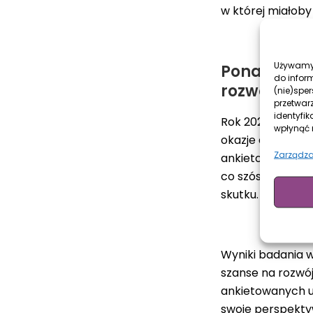
w której miałoby
Używamy 
Ponad 60 p
do infor
rozwój swoj
(nie)spe
przetwar
identyfik
Rok 2022 dla pol
wpłynąć n
okazje do pracy 
Zarządza
ankietowane przy
co szósta badana
skutku.
Wyniki badania w
szanse na rozwój
ankietowanych u
swoje perspektyw