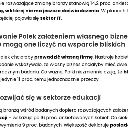
ie rozważające zmianę branży stanowią 14,2 proc. ankie
, w której nie ma jeszcze doświadczenia
. W planach 
ęściej pojawia się
sektor IT
.
wanie Polek założeniem własnego bizn
 mogą one liczyć na wsparcie bliskich
Polek chciałoby
prowadzić własną firmę
. Nastroje kobie
danie wskazywało, że własny biznes chciałyby mieć dwie 
orocznym badaniu. Co ważne, Polki niezmiennie czują, że
b
– jedynie 11 proc. temu jednoznacznie przeczy.
rozwijać się w sektorze edukacji
ą branżą wśród badanych dopiero rozważających założenie
cji
– wskazuje go 16 proc. ankietowanych kobiet. Co cie
 wymienia 9 proc. badanych. Większość deklaruje
posiad