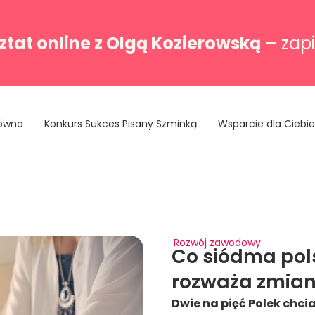
tat online z Olgą Kozierowską
– zapi
łówna
Konkurs Sukces Pisany Szminką
Wsparcie dla Ciebie
Rozwój zawodowy
Co siódma pol
rozważa zmian
Dwie na pięć Polek chci