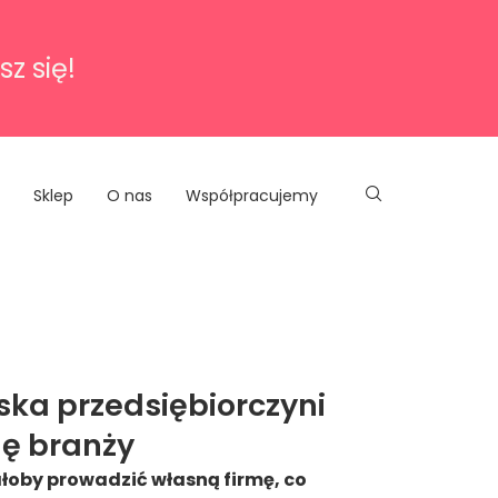
sz się!
Sklep
O nas
Współpracujemy
ska przedsiębiorczyni
ę branży
ałoby prowadzić własną firmę, co