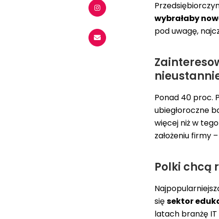
Przedsiębiorczyn
wybrałaby nową
pod uwagę, najcz
Zaintereso
nieustannie
Ponad 40 proc. 
ubiegłoroczne ba
więcej niż w teg
założeniu firmy 
Polki chcą 
Najpopularniejsz
się
sektor eduka
latach branżę IT