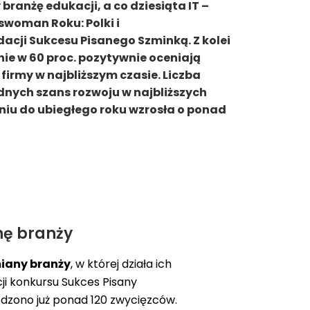
branżę edukacji, a co dziesiąta IT –
swoman Roku: Polki i
acji Sukcesu Pisanego Szminką. Z kolei
nie w 60 proc. pozytywnie oceniają
 firmy w najbliższym czasie. Liczba
adnych szans rozwoju w najbliższych
iu do ubiegłego roku wzrosła o ponad
nę branży
iany branży
, w której działa ich
ji konkursu Sukces Pisany
odzono już ponad 120 zwycięzców.