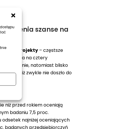
 dostępu
nie ocenia szanse na
tlać
tnie
a nowe projekty
– częstsze
zyni. Jedna na cztery
roku zmianie, natomiast blisko
więcej niż zwykle nie doszło do
ie niż przed rokiem oceniają
znym badaniu 7,5 proc.
odsetek najniżej oceniających
roc. badanych przedsiębiorczyń