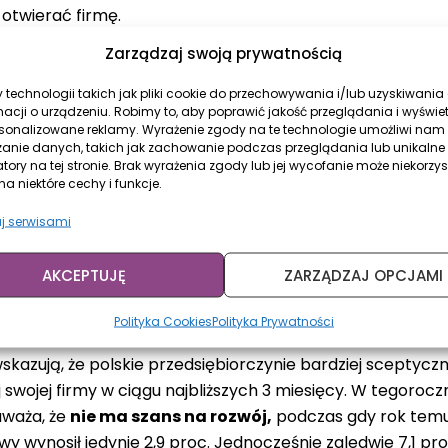
 otwierać firmę.
Zarządzaj swoją prywatnością
technologii takich jak pliki cookie do przechowywania i/lub uzyskiwania
roc. polskich przedsiębiorczyń pozytyw
macji o urządzeniu. Robimy to, aby poprawić jakość przeglądania i wyświe
ej firmy
rsonalizowane reklamy. Wyrażenie zgody na te technologie umożliwi nam
zanie danych, takich jak zachowanie podczas przeglądania lub unikalne
atory na tej stronie. Brak wyrażenia zgody lub jej wycofanie może niekorzys
skich przedsiębiorczyń okazał się niepozbawiony
szans n
a niektóre cechy i funkcje.
nad nimi deklaruje blisko co trzecia badana przedsiębiorc
j serwisami
znaje, że liczba nowych projektów nie uległa w ostatnim 
 uważa, że mimo zdarzających się szans na nowe projekty 
AKCEPTUJĘ
ZARZĄDZAJ OPCJAMI
Polityka Cookies
Polityka Prywatności
skazują, że polskie przedsiębiorczynie bardziej sceptyczn
 swojej firmy w ciągu najbliższych 3 miesięcy. W tegoroc
waża, że
nie ma szans na rozwój,
podczas gdy rok temu 
y wynosił jedynie 2,9 proc. Jednocześnie zaledwie 7,1 p