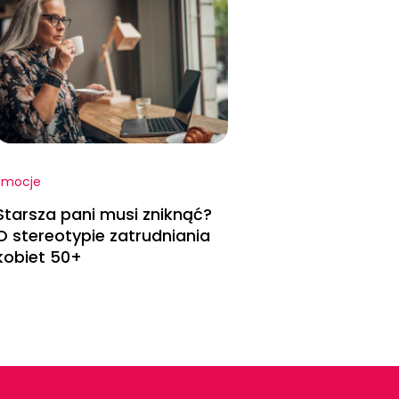
Emocje
Starsza pani musi zniknąć?
O stereotypie zatrudniania
kobiet 50+