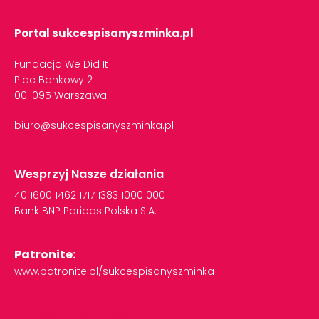
Portal sukcespisanyszminka.pl
Fundacja We Did It
Plac Bankowy 2
00-095 Warszawa
biuro@sukcespisanyszminka.pl
Wesprzyj Nasze działania
40
1600
1462
1717
1383
1000
0001
Bank
BNP
Paribas
Polska
S.A.
Patronite:
www.patronite.pl/sukcespisanyszminka
Polityka Prywatności