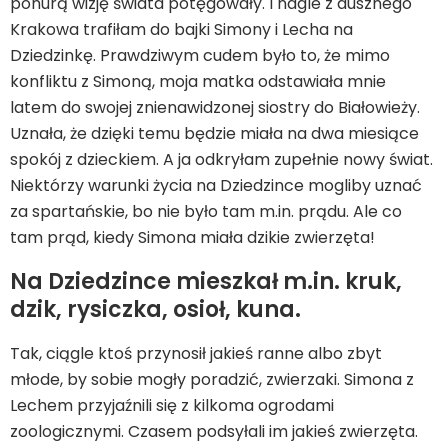
ponurą wizję świata potęgowały. I nagle z dusznego
Krakowa trafiłam do bajki Simony i Lecha na
Dziedzinkę. Prawdziwym cudem było to, że mimo
konfliktu z Simoną, moja matka odstawiała mnie
latem do swojej znienawidzonej siostry do Białowieży.
Uznała, że dzięki temu będzie miała na dwa miesiące
spokój z dzieckiem. A ja odkryłam zupełnie nowy świat.
Niektórzy warunki życia na Dziedzince mogliby uznać
za spartańskie, bo nie było tam m.in. prądu. Ale co
tam prąd, kiedy Simona miała dzikie zwierzęta!
Na Dziedzince mieszkał m.in. kruk,
dzik, rysiczka, osioł, kuna.
Tak, ciągle ktoś przynosił jakieś ranne albo zbyt
młode, by sobie mogły poradzić, zwierzaki. Simona z
Lechem przyjaźnili się z kilkoma ogrodami
zoologicznymi. Czasem podsyłali im jakieś zwierzęta.