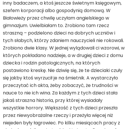
inny badaczem, a ktoś jeszcze świetnym księgowym,
szefem korporacji albo gospodynią domową. W
Białowieży przez chwilę uczyłam angielskiego w
gimnazjum. Uwielbiałam to. Zrobiono tam rzecz
straszną – podzielono dzieci na dobrych uczniów i
tych słabych, którzy zdaniem nauczycieli nie rokowali.
Zrobiono dwie klasy. W jednej wylądowali ci wzorowi, w
których pokładano nadzieje, a w drugiej dzieci z domu
dziecka i rodzin patologicznych, na których
postawiono kreskę. Nie dziwię się, że te dzieciaki czuły
się jakby ktoś wyrzucił je na śmietnik. A wystarczyło
przeczytać ich akta, żeby zobaczyć, że trudności w
nauce to nie ich wina. Za każdym z tych dzieci stała
jakaś straszna historia, przy której wysiadały
wszystkie horrory. Większość z tych dzieci przeszła
przez niewyobrażalne rzeczy i przeżyła więcej niż
niejeden były łagrowiec. Po kilku miesiącach pracy z