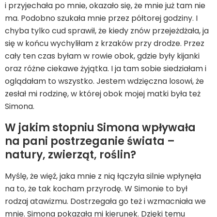
i przyjechała po mnie, okazało się, że mnie już tam nie
ma. Podobno szukała mnie przez półtorej godziny. I
chyba tylko cud sprawił, że kiedy znów przejeżdżała, ja
się w końcu wychyliłam z krzaków przy drodze. Przez
cały ten czas byłam w rowie obok, gdzie były kijanki
oraz różne ciekawe żyjątka. I ja tam sobie siedziałam i
oglądałam to wszystko. Jestem wdzięczna losowi, że
zesłał mi rodzinę, w której obok mojej matki była też
Simona.
W jakim stopniu Simona wpływała
na pani postrzeganie świata –
natury, zwierząt, roślin?
Myślę, że więź, jaka mnie z nią łączyła silnie wpłynęła
na to, że tak kocham przyrodę. W Simonie to był
rodzaj atawizmu. Dostrzegała go też i wzmacniała we
mnie. Simona pokazała mi kierunek. Dzięki temu