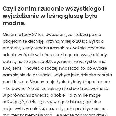
Czyli zanim rzucanie wszystkiego i
wyjeżdżanie w leśną głuszę było
modne.
Miałam wtedy 27 lat. Uważałam, że i tak za późno
podjęłam tę decyzję. Przynajmniej o 20 lat. Był taki
moment, kiedy Simona Kossak rozważała, czy mnie
adoptować, ale w końcu nic z tego nie wyszło. Kiedy
patrzę na to z perspektywy, wiem, że wszystko ma
swój sens – nawet, a raczej zwłaszcza, to, co wydaje
nam się nie do przejścia. Gdybym jako dziecko została
pod kloszem Simony moje życie byłoby błogostanem
– to pewne. Ale żal, że tak się nie stało traci ważność
w porównaniu z wiedzą o sobie – o tym, ile mogę
udźwignąć, gdzie są i czy w ogóle istnieją granice
mojej wytrzymałości, oraz o tym, że praktycznie nie
ma rzeczy niemożliwych. Tę wiedzę zdobyłam dzięki