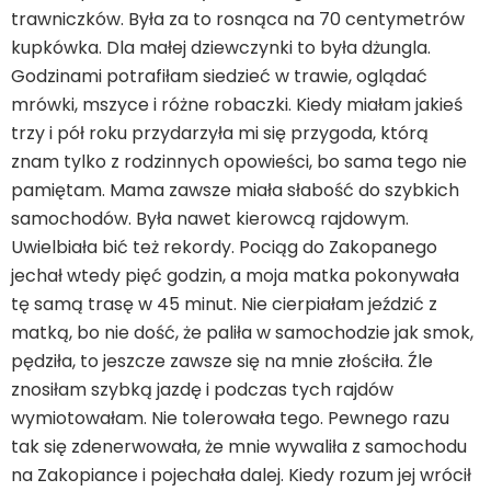
trawniczków. Była za to rosnąca na 70 centymetrów
kupkówka. Dla małej dziewczynki to była dżungla.
Godzinami potrafiłam siedzieć w trawie, oglądać
mrówki, mszyce i różne robaczki. Kiedy miałam jakieś
trzy i pół roku przydarzyła mi się przygoda, którą
znam tylko z rodzinnych opowieści, bo sama tego nie
pamiętam. Mama zawsze miała słabość do szybkich
samochodów. Była nawet kierowcą rajdowym.
Uwielbiała bić też rekordy. Pociąg do Zakopanego
jechał wtedy pięć godzin, a moja matka pokonywała
tę samą trasę w 45 minut. Nie cierpiałam jeździć z
matką, bo nie dość, że paliła w samochodzie jak smok,
pędziła, to jeszcze zawsze się na mnie złościła. Źle
znosiłam szybką jazdę i podczas tych rajdów
wymiotowałam. Nie tolerowała tego. Pewnego razu
tak się zdenerwowała, że mnie wywaliła z samochodu
na Zakopiance i pojechała dalej. Kiedy rozum jej wrócił