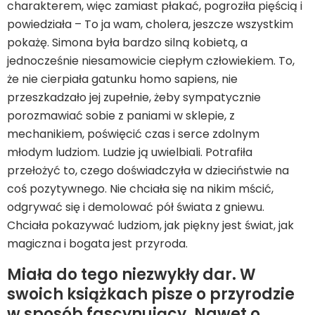
charakterem, więc zamiast płakać, pogroziła pięścią i
powiedziała – To ja wam, cholera, jeszcze wszystkim
pokażę. Simona była bardzo silną kobietą, a
jednocześnie niesamowicie ciepłym człowiekiem. To,
że nie cierpiała gatunku homo sapiens, nie
przeszkadzało jej zupełnie, żeby sympatycznie
porozmawiać sobie z paniami w sklepie, z
mechanikiem, poświęcić czas i serce zdolnym
młodym ludziom. Ludzie ją uwielbiali. Potrafiła
przełożyć to, czego doświadczyła w dzieciństwie na
coś pozytywnego. Nie chciała się na nikim mścić,
odgrywać się i demolować pół świata z gniewu.
Chciała pokazywać ludziom, jak piękny jest świat, jak
magiczna i bogata jest przyroda.
Miała do tego niezwykły dar. W
swoich książkach pisze o przyrodzie
w sposób fascynujący. Nawet o