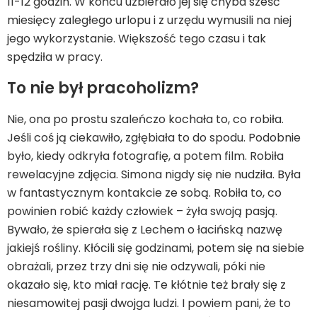
11-12 godzin. W końcu uzbierało jej się chyba sześć
miesięcy zaległego urlopu i z urzędu wymusili na niej
jego wykorzystanie. Większość tego czasu i tak
spędziła w pracy.
To nie był pracoholizm?
Nie, ona po prostu szaleńczo kochała to, co robiła.
Jeśli coś ją ciekawiło, zgłębiała to do spodu. Podobnie
było, kiedy odkryła fotografię, a potem film. Robiła
rewelacyjne zdjęcia. Simona nigdy się nie nudziła. Była
w fantastycznym kontakcie ze sobą. Robiła to, co
powinien robić każdy człowiek – żyła swoją pasją.
Bywało, że spierała się z Lechem o łacińską nazwę
jakiejś rośliny. Kłócili się godzinami, potem się na siebie
obrażali, przez trzy dni się nie odzywali, póki nie
okazało się, kto miał rację. Te kłótnie też brały się z
niesamowitej pasji dwojga ludzi. I powiem pani, że to