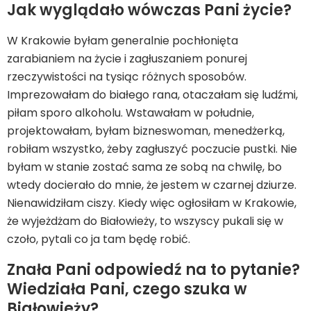
Jak wyglądało wówczas Pani życie?
W Krakowie byłam generalnie pochłonięta
zarabianiem na życie i zagłuszaniem ponurej
rzeczywistości na tysiąc różnych sposobów.
Imprezowałam do białego rana, otaczałam się ludźmi,
piłam sporo alkoholu. Wstawałam w południe,
projektowałam, byłam bizneswoman, menedżerką,
robiłam wszystko, żeby zagłuszyć poczucie pustki. Nie
byłam w stanie zostać sama ze sobą na chwilę, bo
wtedy docierało do mnie, że jestem w czarnej dziurze.
Nienawidziłam ciszy. Kiedy więc ogłosiłam w Krakowie,
że wyjeżdżam do Białowieży, to wszyscy pukali się w
czoło, pytali co ja tam będę robić.
Znała Pani odpowiedź na to pytanie?
Wiedziała Pani, czego szuka w
Białowieży?