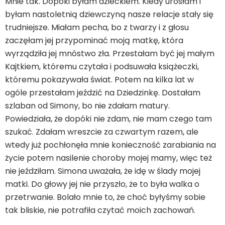
Mnie tak. Dopóki byłam dzieckiem. Kiedy urosłam i
byłam nastoletnią dziewczyną nasze relacje stały się
trudniejsze. Miałam pecha, bo z twarzy i z głosu
zaczęłam jej przypominać moją matkę, która
wyrządziła jej mnóstwo zła. Przestałam być jej małym
Kajtkiem, któremu czytała i podsuwała książeczki,
któremu pokazywała świat. Potem na kilka lat w
ogóle przestałam jeździć na Dziedzinkę. Dostałam
szlaban od Simony, bo nie zdałam matury.
Powiedziała, że dopóki nie zdam, nie mam czego tam
szukać. Zdałam wreszcie za czwartym razem, ale
wtedy już pochłonęła mnie konieczność zarabiania na
życie potem nasilenie choroby mojej mamy, więc też
nie jeździłam. Simona uważała, że idę w ślady mojej
matki. Do głowy jej nie przyszło, że to była walka o
przetrwanie. Bolało mnie to, że choć byłyśmy sobie
tak bliskie, nie potrafiła czytać moich zachowań.