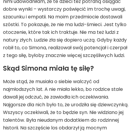
nimi udowodniłam, że te dzieci też potrafią osiągać
dobre wyniki – wystarczy poświęcić im trochę uwagi,
szacunku i empatii. Na moim przedmiocie dostawali
szóstki. To pokazuje, że nie ma ludzi-śmieci. Jest tylko
otoczenie, które tak ich traktuje. Nie ma też ludzi z
natury złych. Ludzie zła się dopiero uczą. Gdyby każdy
robił to, co Simona, realizował swój potencjał i czerpał
z tego siłę, byłoby znacznie więcej szczęśliwych ludzi.
Skąd Simona miała tę siłę?
Może stąd, że musiała o siebie walczyć od
najmłodszych lat. A nie miała lekko, bo rodzice stale
dawali jej odczuć, że zawiodła ich oczekiwania.
Najgorsze dla nich było to, że urodziła się dziewczynką.
Wszyscy oczekiwali, że to będzie syn. Nie widziano jej
talentów. Była nieudanym dodatkiem do rodzinnej
historii. Na szczęście los obdarzył ją mocnym