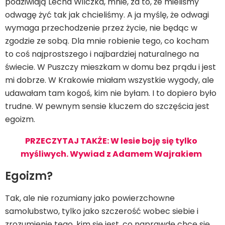
podziwiają Lecha Wilczka, mnie, za to, że mieliśmy
odwagę żyć tak jak chcieliśmy. A ja myślę, że odwagi
wymaga przechodzenie przez życie, nie będąc w
zgodzie ze sobą. Dla mnie robienie tego, co kocham
to coś najprostszego i najbardziej naturalnego na
świecie. W Puszczy mieszkam w domu bez prądu i jest
mi dobrze. W Krakowie miałam wszystkie wygody, ale
udawałam tam kogoś, kim nie byłam. I to dopiero było
trudne. W pewnym sensie kluczem do szczęścia jest
egoizm.
PRZECZYTAJ TAKŻE: W lesie boję się tylko
myśliwych. Wywiad z Adamem Wajrakiem
Egoizm?
Tak, ale nie rozumiany jako powierzchowne
samolubstwo, tylko jako szczerość wobec siebie i
zrozumienie tego, kim się jest, co naprawdę chce się