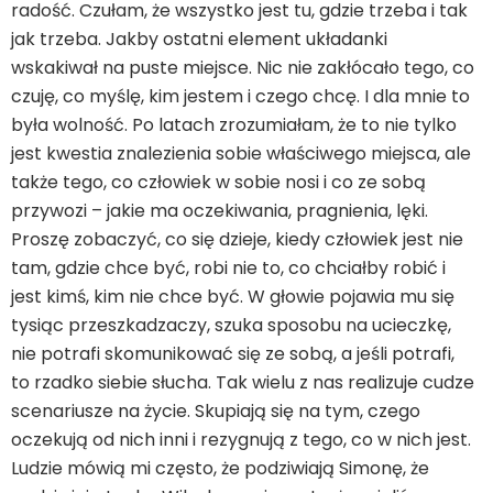
radość. Czułam, że wszystko jest tu, gdzie trzeba i tak
jak trzeba. Jakby ostatni element układanki
wskakiwał na puste miejsce. Nic nie zakłócało tego, co
czuję, co myślę, kim jestem i czego chcę. I dla mnie to
była wolność. Po latach zrozumiałam, że to nie tylko
jest kwestia znalezienia sobie właściwego miejsca, ale
także tego, co człowiek w sobie nosi i co ze sobą
przywozi – jakie ma oczekiwania, pragnienia, lęki.
Proszę zobaczyć, co się dzieje, kiedy człowiek jest nie
tam, gdzie chce być, robi nie to, co chciałby robić i
jest kimś, kim nie chce być. W głowie pojawia mu się
tysiąc przeszkadzaczy, szuka sposobu na ucieczkę,
nie potrafi skomunikować się ze sobą, a jeśli potrafi,
to rzadko siebie słucha. Tak wielu z nas realizuje cudze
scenariusze na życie. Skupiają się na tym, czego
oczekują od nich inni i rezygnują z tego, co w nich jest.
Ludzie mówią mi często, że podziwiają Simonę, że