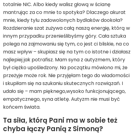
totalnie NIC. Albo kiedy walisz głową w ścianę
mantrując za co mnie to spotyka? Dlaczego akurat
mnie, kiedy tylu zadowolonych bydlaków dookoła?
Rozdzieranie szat zużywa całą naszą energię, którą w
innym przypadku przenieślibyśmy góry. Cała sztuka
polega na zajmowaniu się tym, co jest ci bliskie, na co
masz wpływ – skupiasz się na tym co istotne i działasz
najlepiej jak potrafisz. Mam syna z autyzmem, który
był ciężko upośledzony. Na początku mówiono mi, że
przeżyje może rok. Nie przyjęłam tego do wiadomości
i skupiłam się na szukaniu skutecznych rozwiązań. I
udało się – mam pięknego,wysoko funkcjonującego,
empatycznego, syna atletę. Autyzm nie musi być
końcem świata.
Ta siła, którą Pani ma w sobie też
chyba łączy Panią z Simoną?