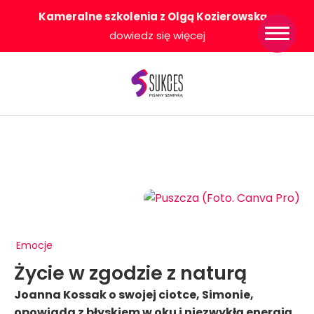
Kameralne szkolenia z Olgą Kozierowską
-
Strona główna
dowiedz się więcej
Konkurs Sukces
Pisany Szminką
Sklep
Wsparcie dla
Ciebie
O nas
Współpracujemy
WłączeniPlus
Emocje
Życie w zgodzie z naturą
Joanna Kossak o swojej ciotce, Simonie,
opowiada z błyskiem w oku i niezwykłą energią.