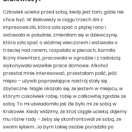
Człowiek ucieka przed sobą, kiedy jest tam, gdzie nie
chce być. W Białowieży w ciągu trzech dni z
imprezowiczki, która szła spać o piątej rano i
wstawała w południe, zmieniłam się w dziewczynę,
która szła spać o siódmej wieczorem i wstawała o
trzeciej nad ranem, rozpalała w piecach, karmiła
liczny inwentarz, pracowała w ogrodzie i z radością
wykonywała wszelkie prace domowe. Alkohol
przestał mnie interesować, przestałam palić, jeść
mięso – używki poprawiające nastrój stały się
zbyteczne. Nagle okazało się, że jestem w miejscu, w
którym cokolwiek robię, robię w całkowitej zgodzie ze
sobą. To mi uświadomiło jak źle było mi ze sobą w
Krakowie. Kiedy widzimy, że ktoś ciągle ucieka, dajemy
mu różne rady – żeby się skonfrontował ze sobą, ze
swoim lękiem. Ja bym takiej osobie poradziła po