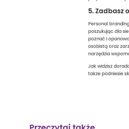
5. Zadbasz 
Personal branding
poszukując dla si
poznać i opanować
osobistą oraz zarz
narzędzia wspomag
Jak widzisz dorad
także podniesie s
Przeczytaj także