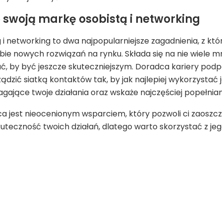
o swoją markę osobistą i networking
 i networking to dwa najpopularniejsze zagadnienia, z kt
ebie nowych rozwiązań na rynku. Składa się na nie wiele m
, by być jeszcze skuteczniejszym. Doradca kariery pod
ądzić siatką kontaktów tak, by jak najlepiej wykorzystać 
ające twoje działania oraz wskaże najczęściej popełnian
ca jest nieocenionym wsparciem, który pozwoli ci zaoszcz
kuteczność twoich działań, dlatego warto skorzystać z j