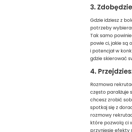
3. Zdobędzi
Gdzie idziesz z b
potrzeby wybierasz
Tak samo powinie
powie ci, jakie są
i potencjał w kon
gdzie skierować s
4. Przejdzi
Rozmowa rekrutac
często paraliżuje
chcesz zrobić sobi
spotkaj się z dora
rozmowy rekrutac
które pozwolą ci w
przyniesie efekty s