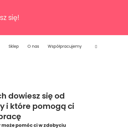
sz się!
Sklep
O nas
Współpracujemy
ch dowiesz się od
y i które pomogą ci
pracę
 może pomóc ci w zdobyciu