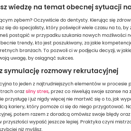
esz wiedzę na temat obecnej sytuacji n
olącym zębem? Oczywiście do dentysty. Kierując się zdro
 się do specjalisty, który poświęcił wiele czasu na to, by 
neś postąpić w przypadku szukania nowych możliwości na
 obecnie trendy, kto jest poszukiwany, za jakie kompetencje
kretnych branżach. To pozwoli ci w podjęciu decyzji, w ja
woją uwagę, by osiągnąć sukces.
esz symulację rozmowy rekrutacyjnej
yjna to jeden z najtrudniejszych elementów w procesie 
 strach oraz
silny stres
, przez co niwelują swoje szanse na
e przysługę i już nigdy więcej nie martwić się o to, jak wy
dcą kariery, który pomoże ci się do niego przygotować. N
yjnej, potem razem z doradcą omówisz swoje błędy oraz
 przyszłości wypaść jeszcze lepiej. Praktyka czyni mistrz
zybciej niż myślisz.