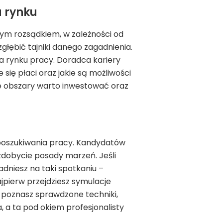
a rynku
wym rozsądkiem, w zależności od
zgłębić tajniki danego zagadnienia.
 rynku pracy. Doradca kariery
 się płaci oraz jakie są możliwości
kie obszary warto inwestować oraz
poszukiwania pracy. Kandydatów
 zdobycie posady marzeń. Jeśli
padniesz na taki spotkaniu –
ajpierw przejdziesz symulacje
 poznasz sprawdzone techniki,
a, a ta pod okiem profesjonalisty