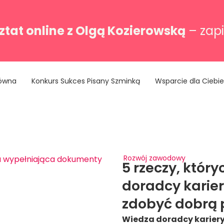
tat online z Olgą Kozierowską
– zapi
łówna
Konkurs Sukces Pisany Szminką
Wsparcie dla Ciebie
Rozwój zawodowy
5 rzeczy, który
doradcy karier
zdobyć dobrą 
Wiedza doradcy kariery