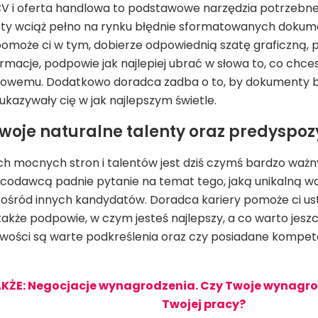
CV i oferta handlowa to podstawowe narzędzia potrzebne
ty wciąż pełno na rynku błędnie sformatowanych dokume
pomoże ci w tym, dobierze odpowiednią szatę graficzną
ormacje, podpowie jak najlepiej ubrać w słowa to, co ch
sowemu. Dodatkowo doradca zadba o to, by dokumenty b
ukazywały cię w jak najlepszym świetle.
swoje naturalne talenty oraz predyspo
h mocnych stron i talentów jest dziś czymś bardzo ważn
codawcą padnie pytanie na temat tego, jaką unikalną w
pośród innych kandydatów. Doradca kariery pomoże ci ust
także podpowie, w czym jesteś najlepszy, a co warto jesz
wości są warte podkreślenia oraz czy posiadane kompete
KŻE: Negocjacje wynagrodzenia. Czy Twoje wynagro
Twojej pracy?