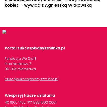
kobiet – wywiad z Agnieszką Witkowską
Portal sukcespisanyszminka.pl
Fundacja We Did It
Plac Bankowy 2
00-095 Warszawa
biuro@sukcespisanyszminka.pl
Wesprzyj Nasze działania
40
1600
1462
1717
1383
1000
0001