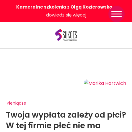
Kameralne szkolenia z Olgą Kozierowską
-
Strona główna
dowiedz się więcej
Konkurs Sukces
Pisany Szminką
Sklep
Wsparcie dla
Ciebie
O nas
Współpracujemy
WłączeniPlus
Pieniądze
Twoja wypłata zależy od płci?
W tej firmie płeć nie ma