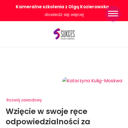
Kameralne szkolenia z Olgą Kozierowską
-
Strona główna
dowiedz się więcej
Konkurs Sukces
Pisany Szminką
Sklep
Wsparcie dla
Ciebie
O nas
Współpracujemy
WłączeniPlus
Rozwój zawodowy
Wzięcie w swoje ręce
odpowiedzialności za