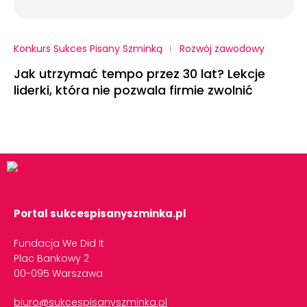
Konkurs Sukces Pisany Szminką
Rozwój zawodowy
Jak utrzymać tempo przez 30 lat? Lekcje
liderki, która nie pozwala firmie zwolnić
Portal sukcespisanyszminka.pl
Fundacja We Did It
Plac Bankowy 2
00-095 Warszawa
biuro@sukcespisanyszminka.pl